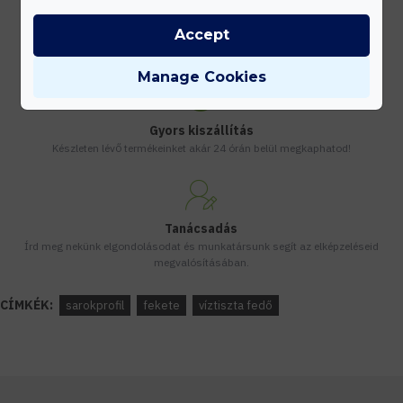
Kedvezmények
Accept
Vásárolj nagyobb mennyiségben és megadjuk a legjobb gyártói árakat.
Manage Cookies
Gyors kiszállítás
Készleten lévő termékeinket akár 24 órán belül megkaphatod!
Tanácsadás
Írd meg nekünk elgondolásodat és munkatársunk segít az elképzeléseid
megvalósításában.
CÍMKÉK:
sarokprofil
fekete
víztiszta fedő