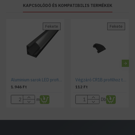
KAPCSOLÓDÓ ÉS KOMPATIBILIS TERMÉKEK
Fekete
Fekete
Aluminium sarok LED profil CR1B, fekete, opál fedővel
Végzáró CR1B profilhoz teli
1.946 Ft
112 Ft
m
Db