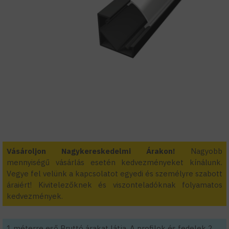
Vásároljon Nagykereskedelmi Árakon!
Nagyobb
mennyiségű vásárlás esetén kedvezményeket kínálunk.
Vegye fel velünk a kapcsolatot egyedi és személyre szabott
áraiért! Kivitelezőknek és viszonteladóknak folyamatos
kedvezmények.
1 méterre eső Bruttó árakat látja. A profilok és fedelek 2