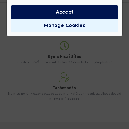
Accept
Kedvezmények
Manage Cookies
Vásárolj nagyobb mennyiségben és megadjuk a legjobb gyártói árakat.
Gyors kiszállítás
Készleten lévő termékeinket akár 24 órán belül megkaphatod!
Tanácsadás
Írd meg nekünk elgondolásodat és munkatársunk segít az elképzeléseid
megvalósításában.