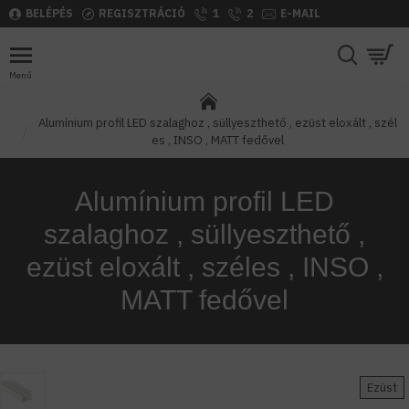
BELÉPÉS
REGISZTRÁCIÓ
1
2
E-MAIL
Alumínium profil LED szalaghoz , süllyeszthető , ezüst eloxált , szél
es , INSO , MATT fedővel
Alumínium profil LED
szalaghoz , süllyeszthető ,
ezüst eloxált , széles , INSO ,
MATT fedővel
Ezüst