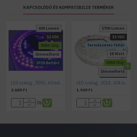
KAPCSOLÓDÓ ÉS KOMPATIBILIS TERMÉKEK
400 Lumen
1700 Lumen
12 VDC
12 VDC
Természetes fehér
5050 Chip
18 Watt
Dimmelhető
3014 Chip
IP20 Beltéri
Dimmelhető
IP20 Beltéri
LED szalag , 5050 , 60 led/m , 14,4W/m , UV
LED szalag , 3014 , 204 led/m , 18 Watt/m , természetes fehér , 1.700 LM/m méteres
3.689 Ft
1.949 Ft
Db