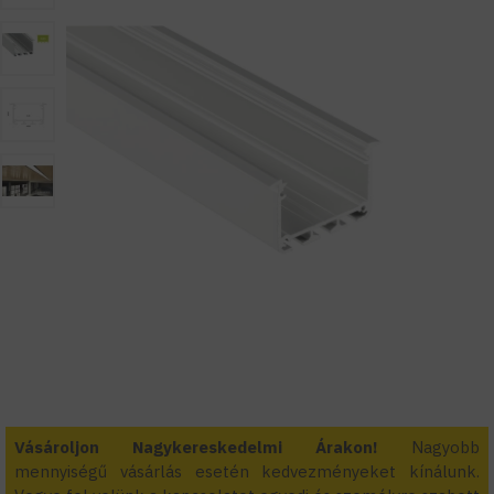
Vásároljon Nagykereskedelmi Árakon!
Nagyobb
mennyiségű vásárlás esetén kedvezményeket kínálunk.