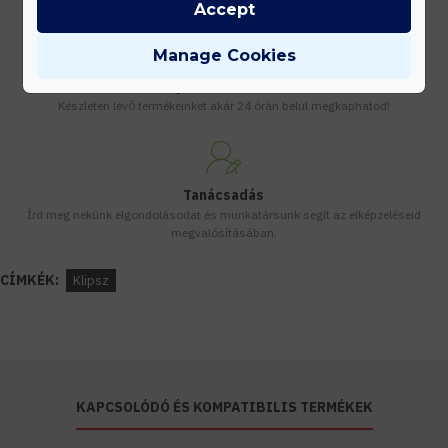
Accept
Manage Cookies
Gyors kiszállítás
Készleten lévő termékeinket akár 24 órán belül megkaphatod!
Tanácsadás
Írd meg nekünk elgondolásodat és munkatársunk segít az elképzeléseid
megvalósításában.
CÍMKÉK:
Klipsz
KAPCSOLÓDÓ ÉS KOMPATIBILIS TERMÉKEK