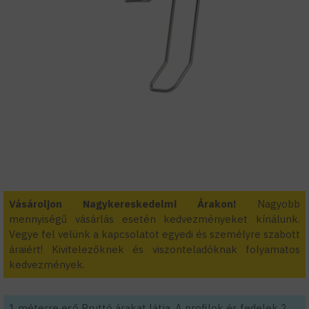
Vásároljon Nagykereskedelmi Árakon!
Nagyobb
mennyiségű vásárlás esetén kedvezményeket kínálunk.
Vegye fel velünk a kapcsolatot egyedi és személyre szabott
áraiért! Kivitelezőknek és viszonteladóknak folyamatos
kedvezmények.
1 méterre eső Bruttó árakat látja. A profilok és fedelek 2