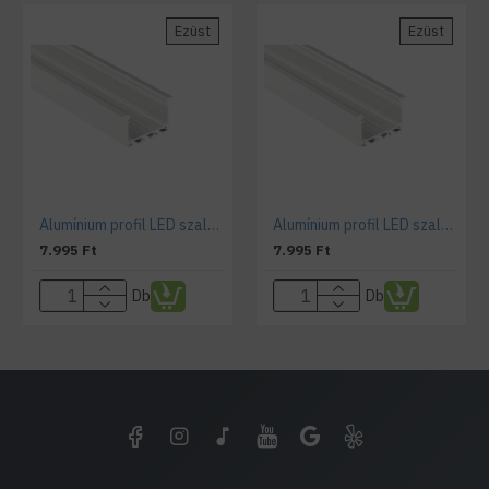
Ezüst
Ezüst
Alumínium profil LED szalaghoz , süllyeszthető , ezüst eloxált , széles , INSO , MATT fedővel
Alumínium profil LED szalaghoz , süllyeszthető , ezüst eloxált , széles , INSO , VÍZTISZTA fedővel
7.995 Ft
7.995 Ft
Db
Db