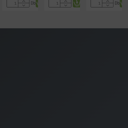
Db
Db