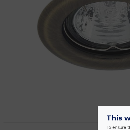
This w
To ensure t