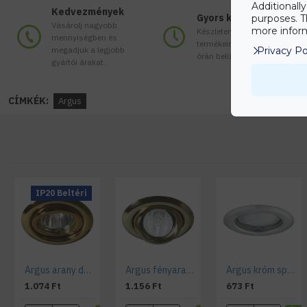
Additionall
Kedvezmények
Gyors kiszállítás
purposes. T
Vásárolj nagyobb
more inform
Készleten lévő
mennyiségben és
termékeinket akár 24
megadjuk a legjobb
Privacy Po
órán belül megkaphatod!
gyártói árakat.
CÍMKÉK:
Argus
IP20 Beltéri
Argus arany dönthető spotkeret
Argus fényarany dönthető spotkeret
Argus króm spotkeret
1.074 Ft
1.156 Ft
673 Ft