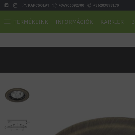
KAPCSOLAT
+36706092300
+36203898170
TERMÉKEINK
INFORMÁCIÓK
KARRIER
B