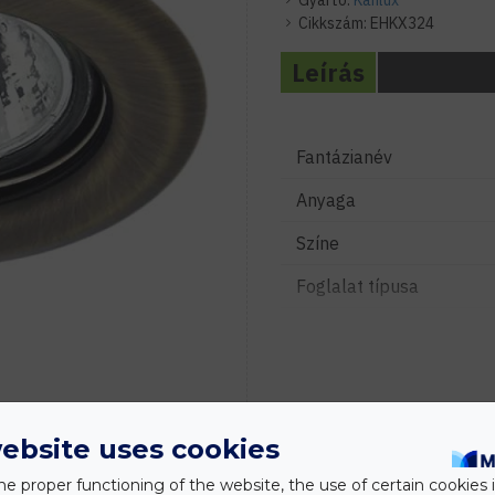
Gyártó:
Kanlux
Cikkszám:
EHKX324
Leírás
Fantázianév
Anyaga
Színe
Foglalat típusa
Fényforrás típusa
Feszültség
Vezeték hossza
ebsite uses cookies
Szerelhetőség
he proper functioning of the website, the use of certain cookies i