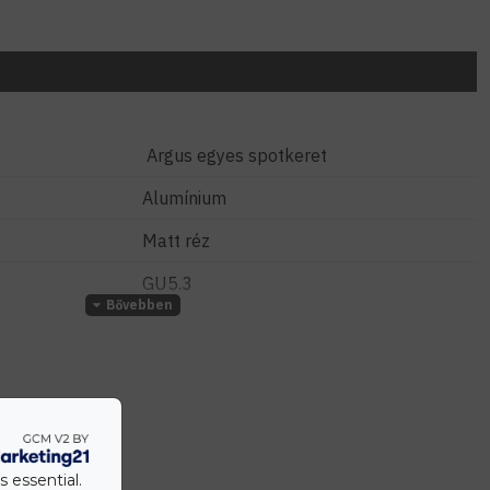
Argus egyes spotkeret
Alumínium
Matt réz
GU5.3
MR16
12 Volt
12 cm
Süllyesztett
s essential.