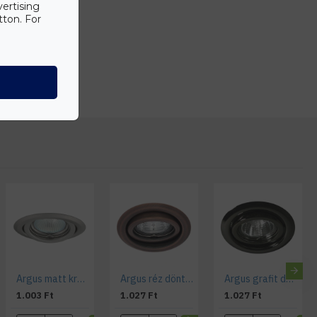
Mennyezeti
vertising
tton. For
Beltéri
Nem
Nem
82 mm
60 mm
Argus matt króm dönthető spotkeret 15 fokos
Argus réz dönthető spotkeret 15 fokos
Argus grafit dönthető spotkeret 15 fokos
1.003 Ft
1.027 Ft
1.027 Ft