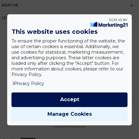
ADATOK
LEÍRÁS
This website uses cookies
To ensure the proper functioning of the website, the
use of certain cookies is essential. Additionally, we
Kedvezmények
use cookies for statistical, marketing measurement,
Vásárolj nagyobb mennyiségben és megadjuk a legjobb gyártói árakat.
and advertising purposes. These latter cookies are
loaded only after clicking the "Accept" button. For
more information about cookies, please refer to our
Privacy Policy.
Gyors kiszállítás
Privacy Policy
Készleten lévő termékeinket akár 24 órán belül megkaphatod!
Accept
Manage Cookies
Tanácsadás
Írd meg nekünk elgondolásodat és munkatársunk segít az elképzeléseid
megvalósításában.