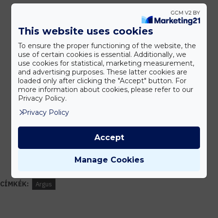
This website uses cookies
Kedvezmények
To ensure the proper functioning of the website, the
Vásárolj nagyobb mennyiségben és megadjuk a legjobb gyártói árakat.
use of certain cookies is essential. Additionally, we
use cookies for statistical, marketing measurement,
and advertising purposes. These latter cookies are
loaded only after clicking the "Accept" button. For
Gyors kiszállítás
more information about cookies, please refer to our
Privacy Policy.
Készleten lévő termékeinket akár 24 órán belül megkaphatod!
Privacy Policy
Accept
Tanácsadás
Írd meg nekünk elgondolásodat és munkatársunk segít az elképzeléseid
Manage Cookies
megvalósításában.
CÍMKÉK:
Argus