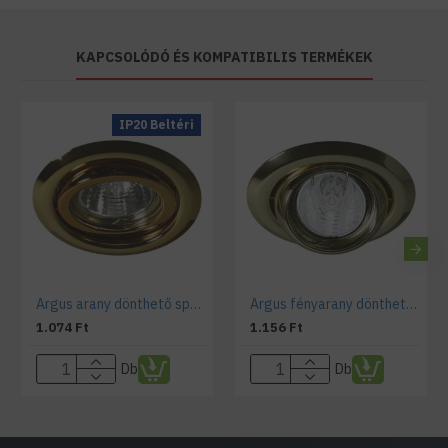
KAPCSOLÓDÓ ÉS KOMPATIBILIS TERMÉKEK
IP20 Beltéri
Argus arany dönthető spotkeret
Argus fényarany dönthető spotkeret
1.074 Ft
1.156 Ft
Db
Db