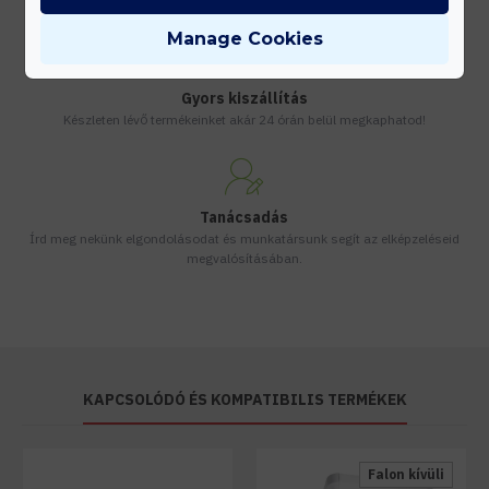
Vásárolj nagyobb mennyiségben és megadjuk a legjobb gyártói árakat.
Manage Cookies
Gyors kiszállítás
Készleten lévő termékeinket akár 24 órán belül megkaphatod!
Tanácsadás
Írd meg nekünk elgondolásodat és munkatársunk segít az elképzeléseid
megvalósításában.
KAPCSOLÓDÓ ÉS KOMPATIBILIS TERMÉKEK
Falon kívüli