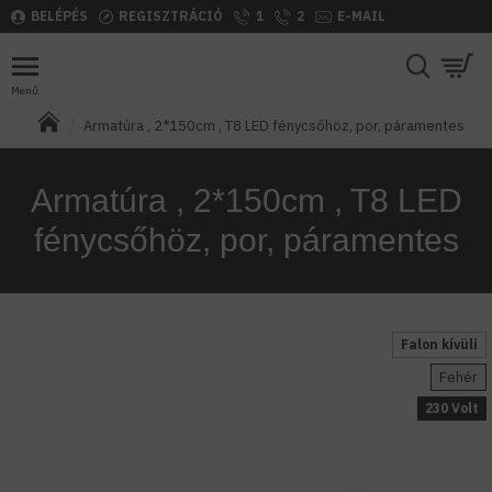
BELÉPÉS
REGISZTRÁCIÓ
1
2
E-MAIL
Armatúra , 2*150cm , T8 LED fénycsőhöz, por, páramentes
Armatúra , 2*150cm , T8 LED
fénycsőhöz, por, páramentes
Falon kívüli
Fehér
230 Volt