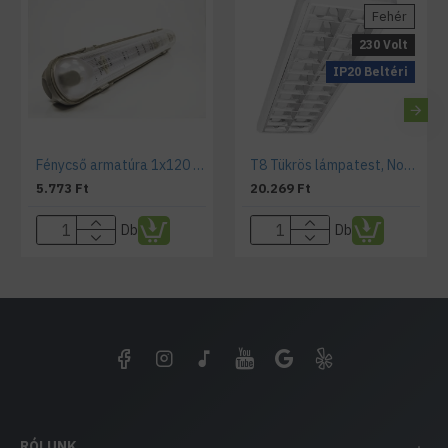
Fehér
230 Volt
IP20 Beltéri
Fénycső armatúra 1x120 cm, por és páramentes, IP65
T8 Tükrös lámpatest, Notus Premium, T8, 2x120cm
5.773 Ft
20.269 Ft
Db
Db
RÓLUNK