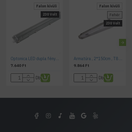
Falon kívüli
Falon kívüli
230 Volt
Fehér
230 Volt
Optonica LED dupla fénycsöves armatúra 2x1200mm T8 foglalat IP65
Armatúra , 2*150cm , T8 LED fénycsőhöz, por, páramentes
7.640 Ft
9.864 Ft
Db
Db