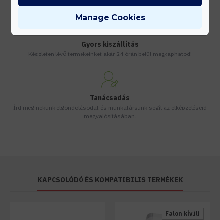
Vásárolj nagyobb mennyiségben és megadjuk a legjobb gyártói árakat.
Manage Cookies
Gyors kiszállítás
Készleten lévő termékeinket akár 24 órán belül megkaphatod!
Tanácsadás
Írd meg nekünk elgondolásodat és munkatársunk segít az elképzeléseid
megvalósításában.
KAPCSOLÓDÓ ÉS KOMPATIBILIS TERMÉKEK
Falon kívüli