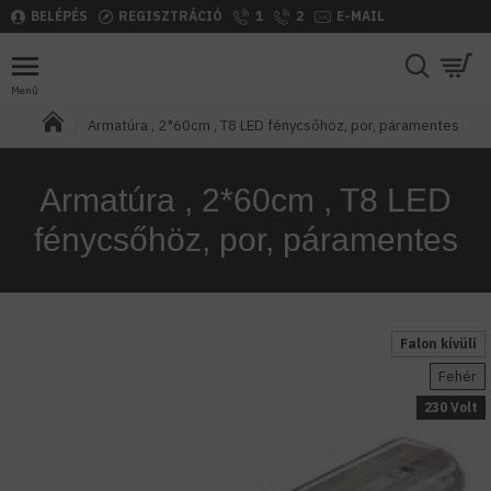
BELÉPÉS
REGISZTRÁCIÓ
1
2
E-MAIL
Armatúra , 2*60cm , T8 LED fénycsőhöz, por, páramentes
Armatúra , 2*60cm , T8 LED
fénycsőhöz, por, páramentes
Falon kívüli
Fehér
230 Volt