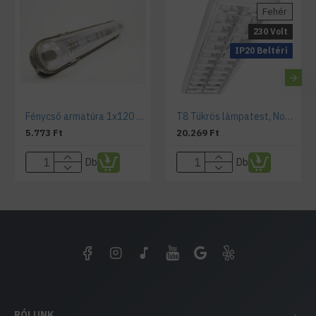
Fehér
230 Volt
IP20 Beltéri
Fénycső armatúra 1x120 cm, por és páramentes, IP65
T8 Tükrös lámpatest, Notus Premium, T8, 2x120cm
5.773 Ft
20.269 Ft
Db
Db
RÓLUNK