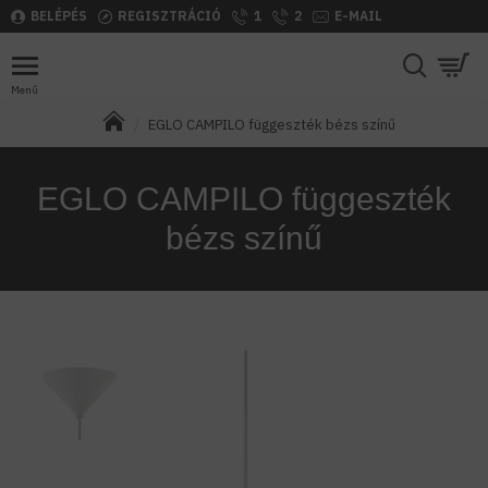
BELÉPÉS
REGISZTRÁCIÓ
1
2
E-MAIL
EGLO CAMPILO függeszték bézs színű
EGLO CAMPILO függeszték
bézs színű