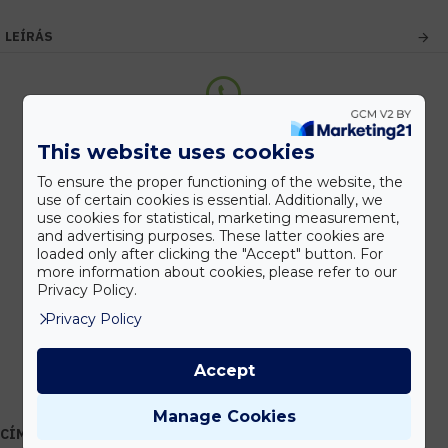
LEÍRÁS
Kedvezmények
This website uses cookies
Vásárolj nagyobb mennyiségben és megadjuk a legjobb gyártói árakat.
To ensure the proper functioning of the website, the
use of certain cookies is essential. Additionally, we
use cookies for statistical, marketing measurement,
and advertising purposes. These latter cookies are
Gyors kiszállítás
loaded only after clicking the "Accept" button. For
Készleten lévő termékeinket akár 24 órán belül megkaphatod!
more information about cookies, please refer to our
Privacy Policy.
Privacy Policy
Tanácsadás
Írd meg nekünk elgondolásodat és munkatársunk segít az elképzeléseid
Accept
megvalósításában.
Manage Cookies
CÍMKÉK:
campilo