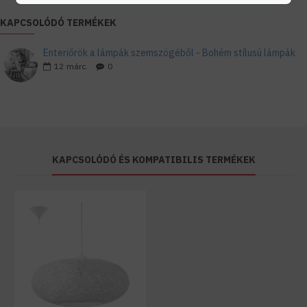
KAPCSOLÓDÓ TERMÉKEK
Enteriőrök a lámpák szemszögéből - Bohém stílusú lámpák
12
márc.
0
KAPCSOLÓDÓ ÉS KOMPATIBILIS TERMÉKEK