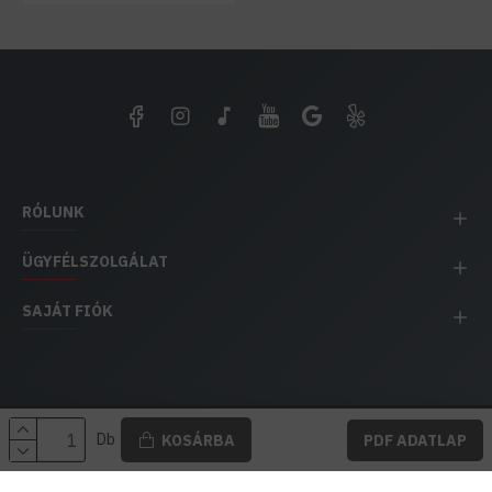
RÓLUNK
ÜGYFÉLSZOLGÁLAT
SAJÁT FIÓK
EH IMPEX / Copyright © 1991-2025 Energia Háza
Db
KOSÁRBA
PDF ADATLAP