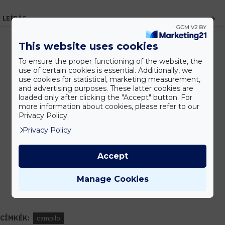
LEÍRÁS
This website uses cookies
To ensure the proper functioning of the website, the
Kedvezmények
use of certain cookies is essential. Additionally, we
Vásárolj nagyobb mennyiségben és megadjuk a legjobb gyártói árakat.
use cookies for statistical, marketing measurement,
and advertising purposes. These latter cookies are
loaded only after clicking the "Accept" button. For
more information about cookies, please refer to our
Privacy Policy.
Gyors kiszállítás
Privacy Policy
Készleten lévő termékeinket akár 24 órán belül megkaphatod!
Accept
Tanácsadás
Manage Cookies
Írd meg nekünk elgondolásodat és munkatársunk segít az elképzeléseid
megvalósításában.
CÍMKÉK:
campilo