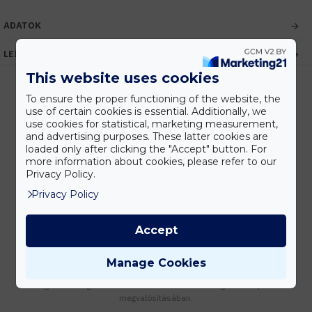
ADATOK
LEÍRÁS
This website uses cookies
To ensure the proper functioning of the website, the
use of certain cookies is essential. Additionally, we
Kedvezmények
use cookies for statistical, marketing measurement,
Vásárolj nagyobb mennyiségben és megadjuk a legjobb gyártói árakat.
and advertising purposes. These latter cookies are
loaded only after clicking the "Accept" button. For
more information about cookies, please refer to our
Privacy Policy.
Privacy Policy
Gyors kiszállítás
Készleten lévő termékeinket akár 24 órán belül megkaphatod!
Accept
Manage Cookies
Tanácsadás
Írd meg nekünk elgondolásodat és munkatársunk segít az elképzeléseid
megvalósításában.