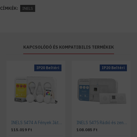
CÍMKÉK:
INELS
KAPCSOLÓDÓ ÉS KOMPATIBILIS TERMÉKEK
IP20 Beltéri
IP20 Beltéri
INELS 5474 A Fények Játéka Szett
INELS 5475 Rádió és zene egy kapcsolónyi felületen szett
115.019 Ft
108.085 Ft