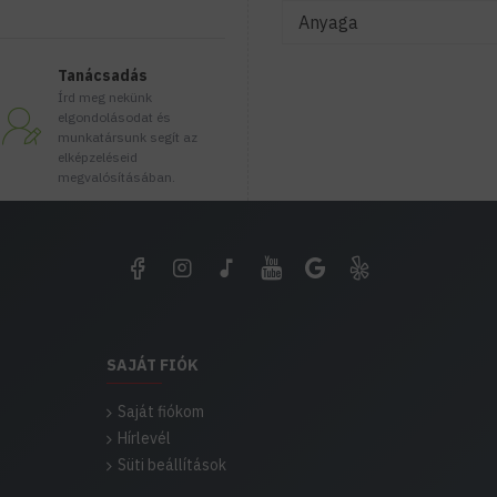
Anyaga
Tanácsadás
Írd meg nekünk
elgondolásodat és
munkatársunk segít az
elképzeléseid
megvalósításában.
SAJÁT FIÓK
Saját fiókom
Hírlevél
Süti beállítások