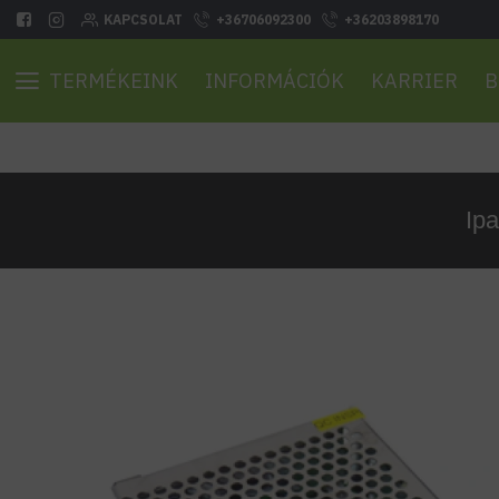
KAPCSOLAT
+36706092300
+36203898170
TERMÉKEINK
INFORMÁCIÓK
KARRIER
B
Ip