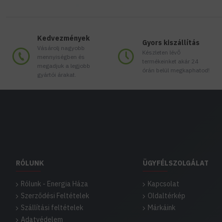
Kedvezmények
Gyors kiszállítás
Vásárolj nagyobb
Készleten lévő
mennyiségben és
termékeinket akár 24
megadjuk a legjobb
órán belül megkaphatod!
gyártói árakat.
RÓLUNK
ÜGYFÉLSZOLGÁLAT
Rólunk - Energia Háza
Kapcsolat
Szerződési Feltételek
Oldaltérkép
Szállítási feltételek
Márkáink
Adatvédelem