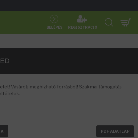
BELÉPÉS
REGISZTRÁCIÓ
LED
let! Vásárolj megbízható forrásból! Szakmai támogatás,
feltételek.
BA
PDF ADATLAP