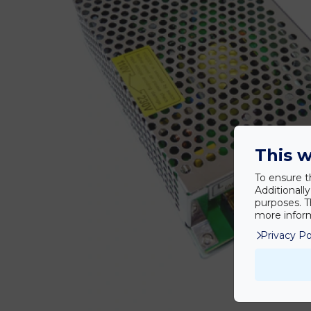
This w
To ensure t
Additionall
purposes. T
more inform
Privacy Po