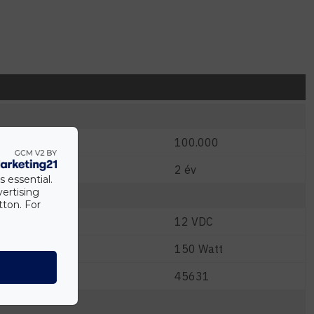
)
100.000
2 év
s essential.
vertising
tton. For
12 VDC
W)
150 Watt
45631