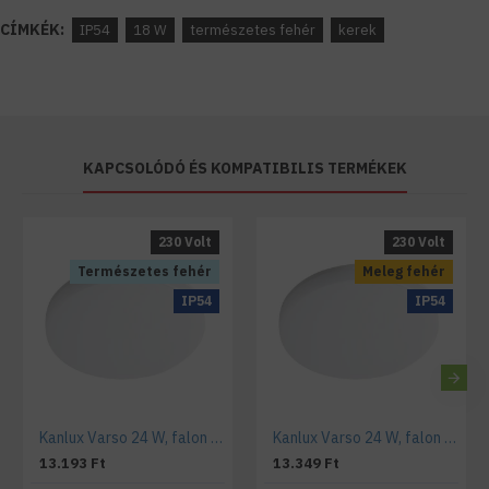
CÍMKÉK:
IP54
18 W
természetes fehér
kerek
KAPCSOLÓDÓ ÉS KOMPATIBILIS TERMÉKEK
230 Volt
230 Volt
Természetes fehér
Meleg fehér
IP54
IP54
Kanlux Varso 24 W, falon kívüli led lámpa 4000 K IP54
Kanlux Varso 24 W, falon kívüli led lámpa 3000 K IP54
13.193 Ft
13.349 Ft