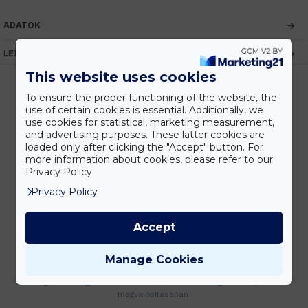
ADATOK
LEÍRÁS
This website uses cookies
To ensure the proper functioning of the website, the
use of certain cookies is essential. Additionally, we
Kedvezmények
use cookies for statistical, marketing measurement,
Vásárolj nagyobb mennyiségben és megadjuk a legjobb gyártói árakat.
and advertising purposes. These latter cookies are
loaded only after clicking the "Accept" button. For
more information about cookies, please refer to our
Privacy Policy.
Privacy Policy
Gyors kiszállítás
Készleten lévő termékeinket akár 24 órán belül megkaphatod!
Accept
Manage Cookies
Tanácsadás
Írd meg nekünk elgondolásodat és munkatársunk segít az elképzeléseid
megvalósításában.