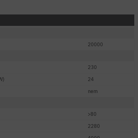
20000
230
W)
24
nem
>80
2280