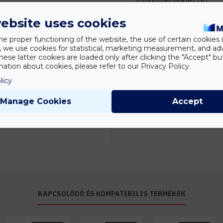
Színhőmérséklet (K)
Sugárzási szög (°)
ebsite uses cookies
Tanácsadás
KÖRNYEZETI ADATOK
he proper functioning of the website, the use of certain cookies i
Írd meg nekünk
y, we use cookies for statistical, marketing measurement, and ad
elgondolásodat és
IP védelmi szint
hese latter cookies are loaded only after clicking the "Accept" bu
munkatársunk segít az
ation about cookies, please refer to our Privacy Policy.
elképzeléseid
MÉRETEK
megvalósításában.
licy
Átmérő (mm)
Manage Cookies
Accept
Magasság (mm)
KAPCSOLÓDÓ ÉS KOMPATIBILIS TERMÉKEK