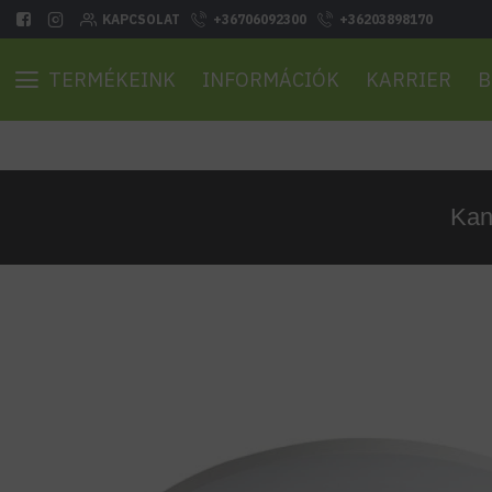
KAPCSOLAT
+36706092300
+36203898170
TERMÉKEINK
INFORMÁCIÓK
KARRIER
B
Kan