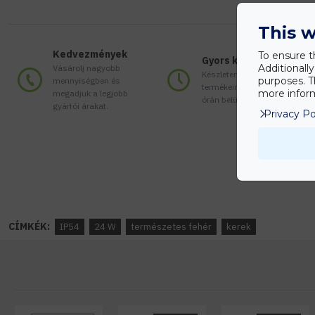
This w
Kedvezmények
To ensure t
Gyors kiszállítás
Additionall
Vásárolj nagyobb
Készleten lévő
purposes. T
mennyiségben és
termékeinket akár 24
more inform
megadjuk a legjobb
órán belül megkaphatod!
gyártói árakat.
Privacy Po
CÍMKÉK:
IP54
24 W
természetes fehér
kerek