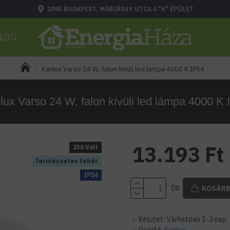
1095.BUDAPEST, MÁRIÁSSY UTCA 4 "K" ÉPÜLET
LOG
Kanlux Varso 24 W, falon kívüli led lámpa 4000 K IP54
lux Varso 24 W, falon kívüli led lámpa 4000 K 
13.193 Ft
230 Volt
Természetes fehér
IP54
Db
KOSÁR
Készlet:
Várhatóan 1-3 nap