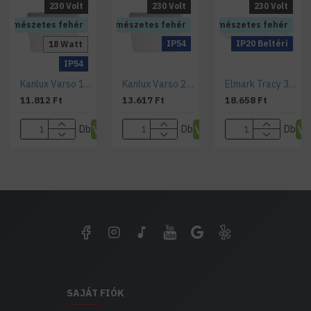
230 Volt
230 Volt
230 Volt
Természetes fehér
Természetes fehér
Természetes fehér
IP54
IP20 Beltéri
18 Watt
T
IP54
Kanlux Varso 18 W, falon kívüli led lámpa 4000 K IP54
Kanlux Varso 24 W, falon kívüli led lámpa 4000 K IP54
Elmark Tracy 32 W, falon kívüli led lámpa 4000 K IP20
11.812 Ft
13.617 Ft
18.658 Ft
Db
Db
Db
SAJÁT FIÓK