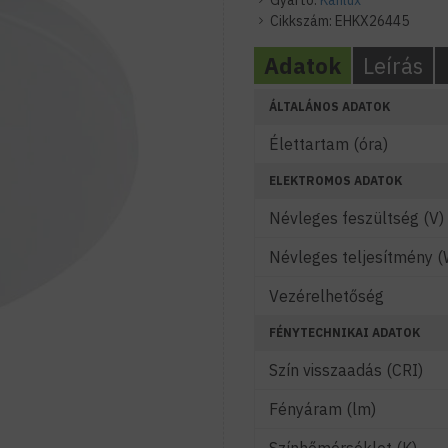
Gyártó:
Kanlux
Cikkszám:
EHKX26445
Adatok
Leírás
ÁLTALÁNOS ADATOK
Élettartam (óra)
ELEKTROMOS ADATOK
Névleges feszültség (V)
Névleges teljesítmény (
Vezérelhetőség
FÉNYTECHNIKAI ADATOK
Szín visszaadás (CRI)
Fényáram (lm)