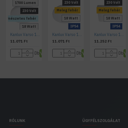
230 Volt
230 Volt
1700 Lumen
Meleg fehér
Meleg fehér
230 Volt
18 Watt
18 Watt
Természetes fehér
IP54
IP54
18 Watt
Kanlux Varso 18 W, falon kívüli led lámpa 4000 K IP54
Kanlux Varso 18 W, falon kívüli led lámpa 3000 K IP54
Kanlux Varso 18 W, falon kívüli led lámpa 3000 K IP54
IP54
11.071 Ft
11.071 Ft
11.252 Ft
Db
Db
Db
RÓLUNK
ÜGYFÉLSZOLGÁLAT