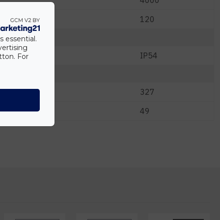
4000
120
s essential.
vertising
IP54
tton. For
327
49