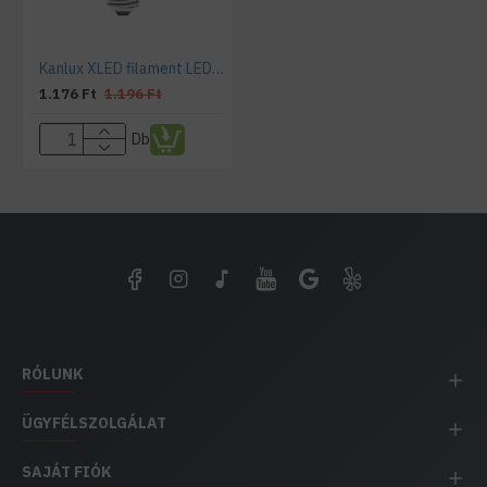
Kanlux XLED filament LED (E27, 8 Watt) fényforrás 2700K
1.176 Ft
1.196 Ft
Db
RÓLUNK
ÜGYFÉLSZOLGÁLAT
SAJÁT FIÓK