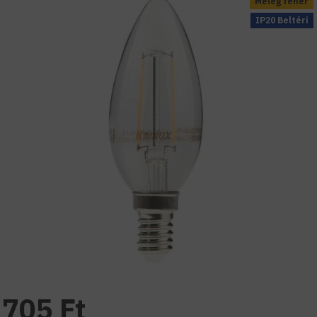
Meleg fehér
IP20 Beltéri
705 Ft