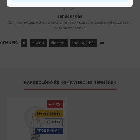
Tanácsadás
Írd meg nekünk elgondolásodat és munkatársunk segít az elképzeléseid
megvalósításában.
CÍMKÉK:
4
5 Watt
filament
meleg fehér
KAPCSOLÓDÓ ÉS KOMPATIBILIS TERMÉKEK
-2 %
Meleg fehér
8 Watt
IP20 Beltéri