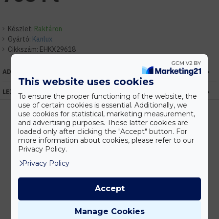
Készlet:
Raktáron
Gyártó:
Kanlux
Cikkszám:
EHKX29618
ADATOK
This website uses cookies
LEÍRÁS
To ensure the proper functioning of the website, the
use of certain cookies is essential. Additionally, we
use cookies for statistical, marketing measurement,
and advertising purposes. These latter cookies are
loaded only after clicking the "Accept" button. For
Kedvezmények
more information about cookies, please refer to our
Vásárolj nagyobb mennyiségben és megadjuk a legjobb gyártói árakat.
Privacy Policy.
Privacy Policy
Accept
Gyors kiszállítás
Készleten lévő termékeinket akár 24 órán belül megkaphatod!
Manage Cookies