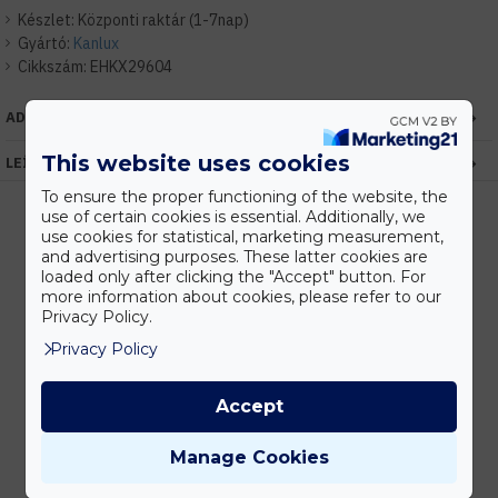
Készlet:
Központi raktár (1-7nap)
Gyártó:
Kanlux
Cikkszám:
EHKX29604
ADATOK
This website uses cookies
LEÍRÁS
To ensure the proper functioning of the website, the
use of certain cookies is essential. Additionally, we
use cookies for statistical, marketing measurement,
and advertising purposes. These latter cookies are
Kedvezmények
loaded only after clicking the "Accept" button. For
Vásárolj nagyobb mennyiségben és megadjuk a legjobb gyártói árakat.
more information about cookies, please refer to our
Privacy Policy.
Privacy Policy
Gyors kiszállítás
Accept
Készleten lévő termékeinket akár 24 órán belül megkaphatod!
Manage Cookies