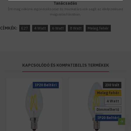
Tanácsadás
Írd meg nekünk elgondolásodat és munkatársunk segít az elképzeléseid
megvalósításában.
CÍMKÉK:
E27
4 Watt
6 Watt
8 Watt
Meleg fehér
KAPCSOLÓDÓ ÉS KOMPATIBILIS TERMÉKEK
IP20 Beltéri
230 Volt
Meleg fehér
4 Watt
Dimmelhető
IP20 Beltéri