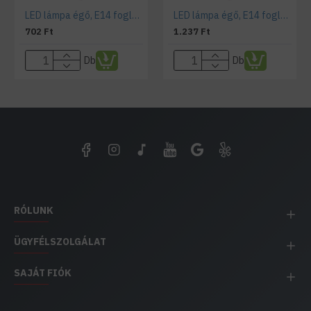
LED lámpa égő, E14 foglalat, gyertya forma, 4 watt, Filament, meleg fehér
LED lámpa égő, E14 foglalat, gyertya forma, 4 watt, Filament, meleg fehér, dimmelhető
702 Ft
1.237 Ft
Db
Db
RÓLUNK
ÜGYFÉLSZOLGÁLAT
SAJÁT FIÓK