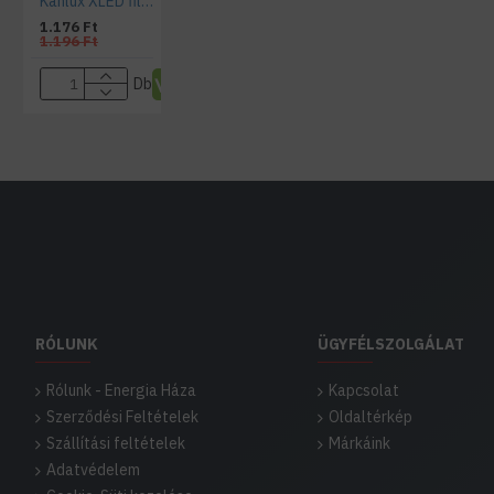
Kanlux XLED filament LED (E27, 8 Watt) fényforrás 2700K
1.176 Ft
1.196 Ft
Db
RÓLUNK
ÜGYFÉLSZOLGÁLAT
Rólunk - Energia Háza
Kapcsolat
Szerződési Feltételek
Oldaltérkép
Szállítási feltételek
Márkáink
Adatvédelem