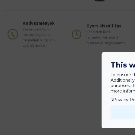
Kedvezmények
Gyors kiszállítás
Vásárolj nagyobb
Készleten lévő
mennyiségben és
termékeinket akár 24
megadjuk a legjobb
órán belül megkaphatod!
gyártói árakat.
This w
To ensure t
Additionall
purposes. T
more inform
Privacy Po