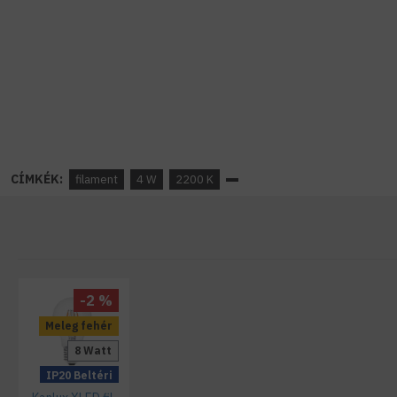
CÍMKÉK:
filament
4 W
2200 K
-2 %
Meleg fehér
8 Watt
IP20 Beltéri