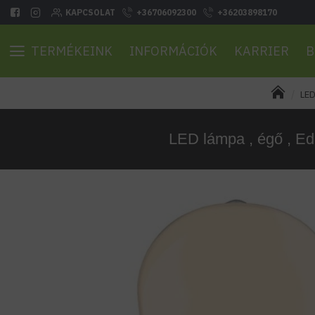
KAPCSOLAT
+36706092300
+36203898170
TERMÉKEINK
INFORMÁCIÓK
KARRIER
B
LED
LED lámpa , égő , Edi