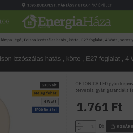
1095.BUDAPEST, MÁRIÁSSY UTCA 4 "K" ÉPÜLET
LOG
 lámpa , égő , Edison izzószálas hatás , körte , E27 foglalat , 4 Watt , boros
son izzószálas hatás , körte , E27 foglalat , 4 
OPTONICA LED gyári képvise
230 Volt
tervezés, gyári garanciális 
Meleg fehér
4 Watt
1.761 Ft
IP20 Beltéri
Db
KOSÁR