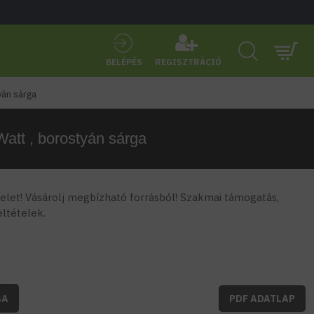
BELÉPÉS
REGISZTRÁCIÓ
tyán sárga
Watt , borostyán sárga
let! Vásárolj megbízható forrásból! Szakmai támogatás,
feltételek.
BA
PDF ADATLAP