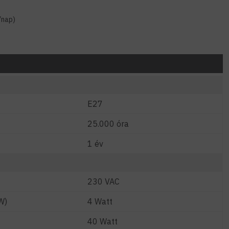
7nap)
E27
25.000 óra
1 év
230 VAC
W)
4 Watt
40 Watt