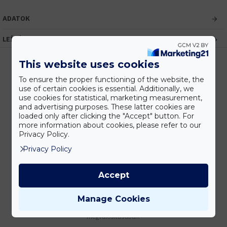
ADATOK
LEÍRÁS
This website uses cookies
To ensure the proper functioning of the website, the
Kedvezmények
use of certain cookies is essential. Additionally, we
Vásárolj nagyobb mennyiségben és megadjuk a legjobb gyártói árakat.
use cookies for statistical, marketing measurement,
and advertising purposes. These latter cookies are
loaded only after clicking the "Accept" button. For
more information about cookies, please refer to our
Privacy Policy.
Gyors kiszállítás
Privacy Policy
Készleten lévő termékeinket akár 24 órán belül megkaphatod!
Accept
Tanácsadás
Manage Cookies
Írd meg nekünk elgondolásodat és munkatársunk segít az elképzeléseid
megvalósításában.