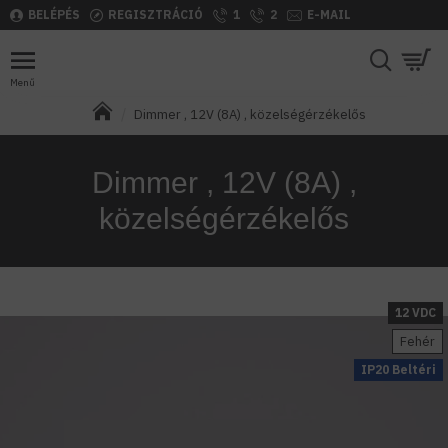
BELÉPÉS
REGISZTRÁCIÓ
1
2
E-MAIL
Dimmer , 12V (8A) , közelségérzékelős
Dimmer , 12V (8A) ,
közelségérzékelős
12 VDC
Fehér
IP20 Beltéri