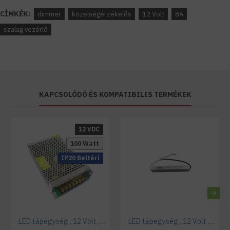
CÍMKÉK:
dimmer
közelségérzékelős
12 Volt
8A
szalag vezérlő
KAPCSOLÓDÓ ÉS KOMPATIBILIS TERMÉKEK
12 VDC
100 Watt
IP20 Beltéri
LED tápegység , 12 Volt , 100 Watt , 8,3A , ipari
LED tápegység , 12 Volt , 30 Watt , 2,5A , kültéri , IP67