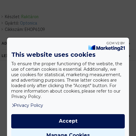
Készlet:
Raktáron
Gyártó:
Optonica
Cikkszám:
EHOP6109
ADATOK
This website uses cookies
LEÍRÁS
To ensure the proper functioning of the website, the
use of certain cookies is essential. Additionally, we
use cookies for statistical, marketing measurement,
and advertising purposes. These latter cookies are
Kedvezmények
loaded only after clicking the "Accept" button. For
Vásárolj nagyobb mennyiségben és megadjuk a legjobb gyártói árakat.
more information about cookies, please refer to our
Privacy Policy.
Privacy Policy
Gyors kiszállítás
Accept
Készleten lévő termékeinket akár 24 órán belül megkaphatod!
Manage Cookies