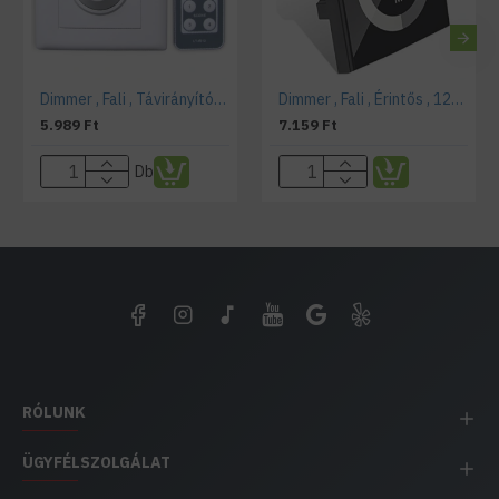
Dimmer , Fali , Távirányítós , 12V (8A/96W)
Dimmer , Fali , Érintős , 12V (8A/96W) fekete
5.989 Ft
7.159 Ft
Db
RÓLUNK
ÜGYFÉLSZOLGÁLAT