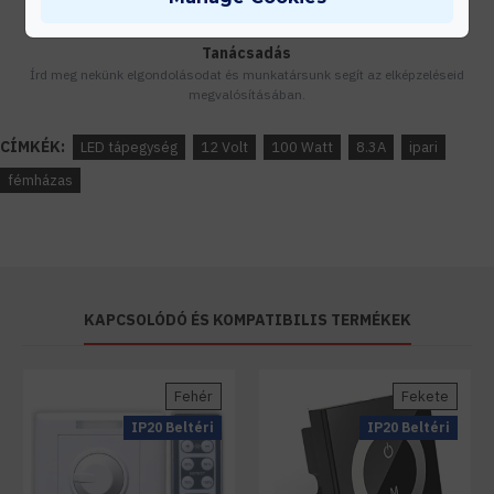
Tanácsadás
Írd meg nekünk elgondolásodat és munkatársunk segít az elképzeléseid
megvalósításában.
CÍMKÉK:
LED tápegység
12 Volt
100 Watt
8.3A
ipari
fémházas
KAPCSOLÓDÓ ÉS KOMPATIBILIS TERMÉKEK
Fehér
Fekete
IP20 Beltéri
IP20 Beltéri