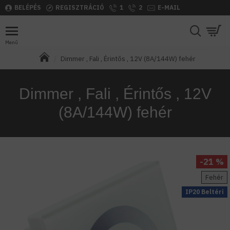
BELÉPÉS
REGISZTRÁCIÓ
1
2
E-MAIL
Dimmer , Fali , Érintős , 12V (8A/144W) fehér
Dimmer , Fali , Érintős , 12V
(8A/144W) fehér
-21 %
Fehér
IP20 Beltéri