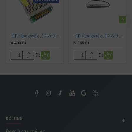
LED tápegység , 12 Volt , 100 Watt , 8,3A , ipari
LED tápegység , 12 Volt , 30 Watt , 2,5A , kültéri , IP67
4.403 Ft
5.265 Ft
Db
Db
RÓLUNK