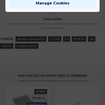
Manage Cookies
Tanácsadás
Írd meg nekünk elgondolásodat és munkatársunk segít az elképzeléseid
megvalósításában.
CÍMKÉK:
dimmer távirányítós
12 Volt
8A
96 Watt
fali
érintős
szalag vezérlő
KAPCSOLÓDÓ ÉS KOMPATIBILIS TERMÉKEK
12 VDC
100 Watt
IP20 Beltéri