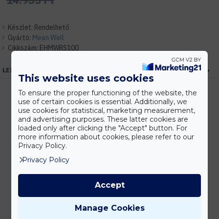
Készlet:
Rendelhető
Gyártó:
Mean Well
Cikkszám:
EHMWRS100
LEÍRÁS
This website uses cookies
To ensure the proper functioning of the website, the
use of certain cookies is essential. Additionally, we
use cookies for statistical, marketing measurement,
Kedvezmények
and advertising purposes. These latter cookies are
Vásárolj nagyobb mennyiségben és megadjuk a legjobb gyártói árakat.
loaded only after clicking the "Accept" button. For
more information about cookies, please refer to our
Privacy Policy.
Privacy Policy
Gyors kiszállítás
Készleten lévő termékeinket akár 24 órán belül megkaphatod!
Accept
Manage Cookies