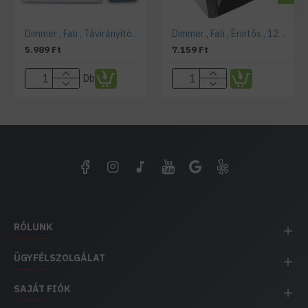
Dimmer , Fali , Távirányítós , 12V (8A/96W)
Dimmer , Fali , Érintős , 12V (8A/96W) fekete
5.989 Ft
7.159 Ft
Db
RÓLUNK
ÜGYFÉLSZOLGÁLAT
SAJÁT FIÓK