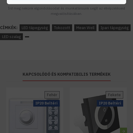
Tanácsadás
Írd meg nekünk elgondolásodat és munkatársunk segít az elképzeléseid
megvalósításában.
CÍMKÉK:
LED tápegység
Tokozott
Mean Well
Ipari tápegység
LED szalag
KAPCSOLÓDÓ ÉS KOMPATIBILIS TERMÉKEK
Fehér
Fekete
IP20 Beltéri
IP20 Beltéri