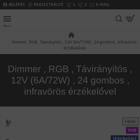
BELÉPÉS
REGISZTRÁCIÓ
1
2
E-MAIL
Dimmer , RGB , Távirányítós , 12V (6A/72W) , 24 gombos , infravörös
érzékelővel
Dimmer , RGB , Távirányítós ,
12V (6A/72W) , 24 gombos ,
infravörös érzékelővel
Fehér
RGB
IP20 Beltéri