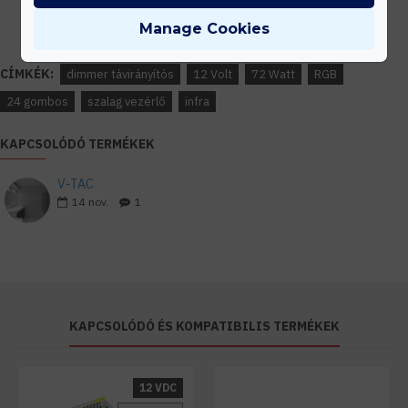
Írd meg nekünk elgondolásodat és munkatársunk segít az elképzeléseid
Manage Cookies
megvalósításában.
CÍMKÉK:
dimmer távirányítós
12 Volt
72 Watt
RGB
24 gombos
szalag vezérlő
infra
KAPCSOLÓDÓ TERMÉKEK
V-TAC
14
nov.
1
KAPCSOLÓDÓ ÉS KOMPATIBILIS TERMÉKEK
12 VDC