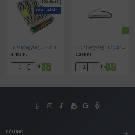
100 Watt
IP20 Beltéri
LED tápegység , 12 Volt , 100 Watt , 8,3A , ipari
LED tápegység , 12 Volt , 30 Watt , 2,5A , kültéri , IP67
4.403 Ft
5.265 Ft
Db
Db
RÓLUNK