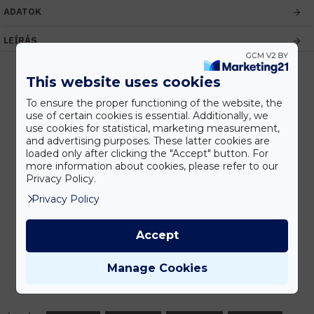
ADATOK
LEÍRÁS
This website uses cookies
To ensure the proper functioning of the website, the
Kedvezmények
use of certain cookies is essential. Additionally, we
Vásárolj nagyobb mennyiségben és megadjuk a legjobb gyártói árakat.
use cookies for statistical, marketing measurement,
and advertising purposes. These latter cookies are
loaded only after clicking the "Accept" button. For
more information about cookies, please refer to our
Privacy Policy.
Gyors kiszállítás
Készleten lévő termékeinket akár 24 órán belül megkaphatod!
Privacy Policy
Accept
Tanácsadás
Manage Cookies
Írd meg nekünk elgondolásodat és munkatársunk segít az elképzeléseid
megvalósításában.