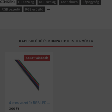
CÍMKÉK:
LED szalag
RGB szalag
Csatlakozó
Tápegység
RGB vezérlő
RGB erősítő
KAPCSOLÓDÓ ÉS KOMPATIBILIS TERMÉKEK
Sokat vásárolt
4 eres vezeték RGB LED szalagokhoz
300 Ft