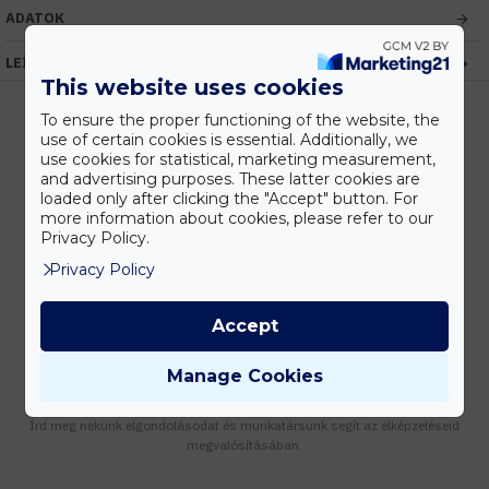
ADATOK
LEÍRÁS
This website uses cookies
To ensure the proper functioning of the website, the
use of certain cookies is essential. Additionally, we
use cookies for statistical, marketing measurement,
Kedvezmények
and advertising purposes. These latter cookies are
Vásárolj nagyobb mennyiségben és megadjuk a legjobb gyártói árakat.
loaded only after clicking the "Accept" button. For
more information about cookies, please refer to our
Privacy Policy.
Privacy Policy
Gyors kiszállítás
Készleten lévő termékeinket akár 24 órán belül megkaphatod!
Accept
Manage Cookies
Tanácsadás
Írd meg nekünk elgondolásodat és munkatársunk segít az elképzeléseid
megvalósításában.