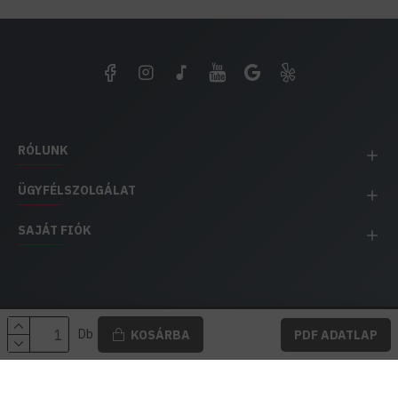
RÓLUNK
ÜGYFÉLSZOLGÁLAT
SAJÁT FIÓK
EH IMPEX / Copyright © 1991-2025 Energia Háza
Db
KOSÁRBA
PDF ADATLAP