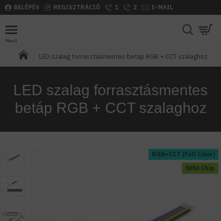
BELÉPÉS
REGISZTRÁCIÓ
1
2
E-MAIL
LED szalag forrasztásmentes betáp RGB + CCT szalaghoz
LED szalag forrasztásmentes
betáp RGB + CCT szalaghoz
RGB+CCT (Full Color)
5050 Chip