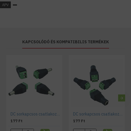
APV
KAPCSOLÓDÓ ÉS KOMPATIBILIS TERMÉKEK
DC sorkapcsos csatlakozó, átalakító, apa
DC sorkapcsos csatlakozó, átalakító, anya
177 Ft
177 Ft