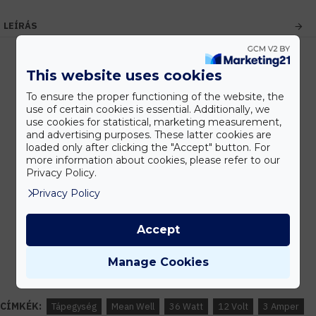
LEÍRÁS
This website uses cookies
Kedvezmények
To ensure the proper functioning of the website, the
Vásárolj nagyobb mennyiségben és megadjuk a legjobb gyártói árakat.
use of certain cookies is essential. Additionally, we
use cookies for statistical, marketing measurement,
and advertising purposes. These latter cookies are
loaded only after clicking the "Accept" button. For
more information about cookies, please refer to our
Gyors kiszállítás
Privacy Policy.
Készleten lévő termékeinket akár 24 órán belül megkaphatod!
Privacy Policy
Accept
Tanácsadás
Írd meg nekünk elgondolásodat és munkatársunk segít az elképzeléseid
Manage Cookies
megvalósításában.
CÍMKÉK:
Tápegység
Mean Well
36 Watt
12 Volt
3 Amper