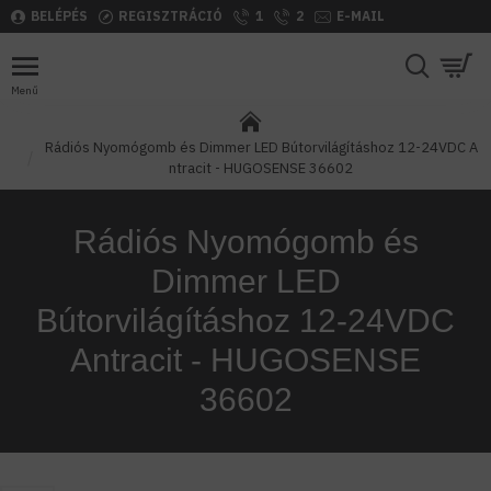
BELÉPÉS
REGISZTRÁCIÓ
1
2
E-MAIL
Rádiós Nyomógomb és Dimmer LED Bútorvilágításhoz 12-24VDC A
ntracit - HUGOSENSE 36602
Rádiós Nyomógomb és
Dimmer LED
Bútorvilágításhoz 12-24VDC
Antracit - HUGOSENSE
36602