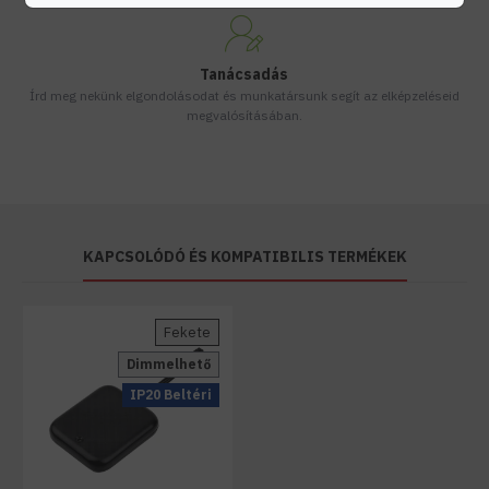
Tanácsadás
Írd meg nekünk elgondolásodat és munkatársunk segít az elképzeléseid
megvalósításában.
KAPCSOLÓDÓ ÉS KOMPATIBILIS TERMÉKEK
Fekete
Dimmelhető
IP20 Beltéri