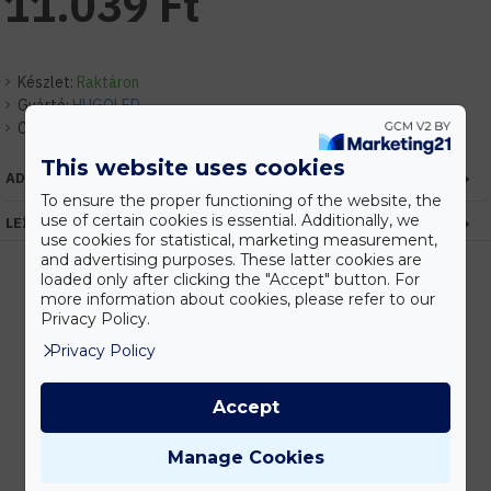
11.039 Ft
Készlet:
Raktáron
Gyártó:
HUGOLED
Cikkszám:
EHHL36602
This website uses cookies
ADATOK
To ensure the proper functioning of the website, the
use of certain cookies is essential. Additionally, we
LEÍRÁS
use cookies for statistical, marketing measurement,
and advertising purposes. These latter cookies are
loaded only after clicking the "Accept" button. For
more information about cookies, please refer to our
Privacy Policy.
Kedvezmények
Vásárolj nagyobb mennyiségben és megadjuk a legjobb gyártói árakat.
Privacy Policy
Accept
Gyors kiszállítás
Manage Cookies
Készleten lévő termékeinket akár 24 órán belül megkaphatod!