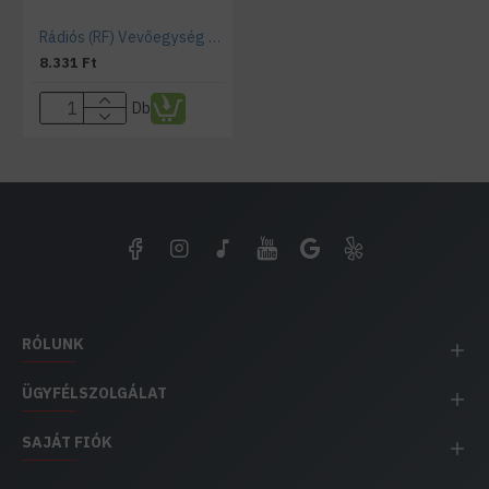
Rádiós (RF) Vevőegység Központi kapcsoláshoz 12-24VDC Fekete 3-PIN - HUGOSENSE 37101
8.331 Ft
Db
RÓLUNK
ÜGYFÉLSZOLGÁLAT
SAJÁT FIÓK