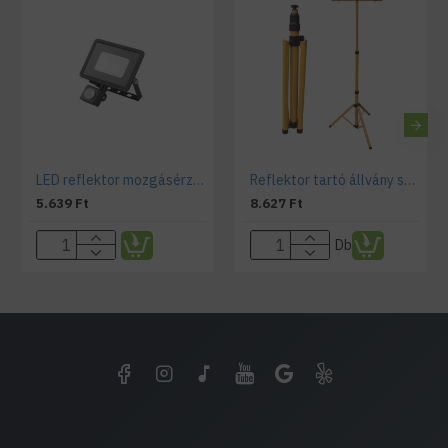
LED reflektor mozgásérzékelős 10 watt - Kanlux
Reflektor tartó állvány sárga teleszkópos
5.639 Ft
8.627 Ft
Db