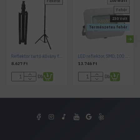
Fekete
100 Watt
Fehér
230 Volt
Természetes fehér
Reflektor tartó állvány fekete teleszkópos
LED reflektor, SMD, 100 Watt , EPISTAR chip, Premium Line természetes fehér
8.627 Ft
13.746 Ft
Db
Db