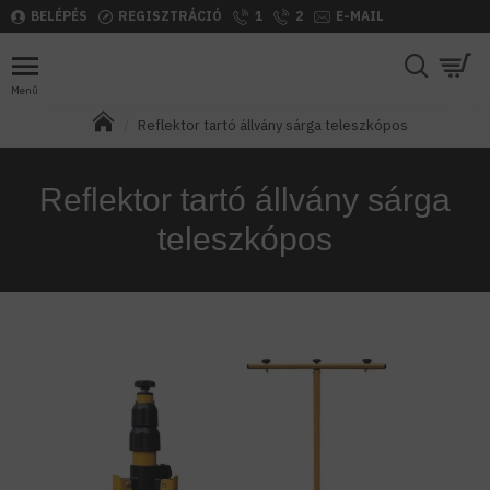
BELÉPÉS
REGISZTRÁCIÓ
1
2
E-MAIL
Reflektor tartó állvány sárga teleszkópos
Reflektor tartó állvány sárga
teleszkópos