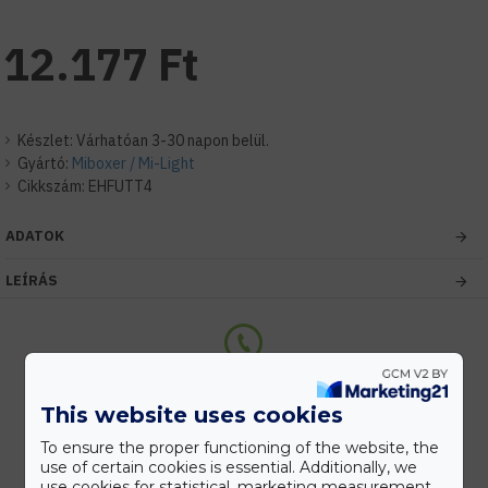
12.177 Ft
Készlet:
Várhatóan 3-30 napon belül.
Gyártó:
Miboxer / Mi-Light
Cikkszám:
EHFUTT4
ADATOK
LEÍRÁS
Kedvezmények
Vásárolj nagyobb mennyiségben és megadjuk a legjobb gyártói árakat.
This website uses cookies
To ensure the proper functioning of the website, the
use of certain cookies is essential. Additionally, we
use cookies for statistical, marketing measurement,