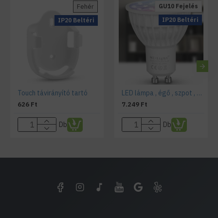
Fehér
GU10 Fejelés
IP20 Beltéri
IP20 Beltéri
Touch távirányító tartó
LED lámpa , égő , szpot , GU10 foglalat , 4 Watt , RGB + fehér , állítható fehér színárnyalat
626 Ft
7.249 Ft
Db
Db