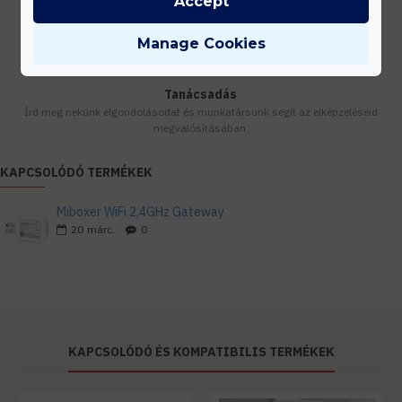
Accept
Készleten lévő termékeinket akár 24 órán belül megkaphatod!
Manage Cookies
Tanácsadás
Írd meg nekünk elgondolásodat és munkatársunk segít az elképzeléseid
megvalósításában.
KAPCSOLÓDÓ TERMÉKEK
Miboxer WiFi 2,4GHz Gateway
20
márc.
0
KAPCSOLÓDÓ ÉS KOMPATIBILIS TERMÉKEK