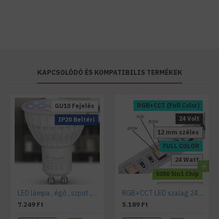
A vezérlők leprogramozása:
KAPCSOLÓDÓ ÉS KOMPATIBILIS TERMÉKEK
RGB+CCT (Full Color)
GU10 Fejelés
24 Volt
IP20 Beltéri
12 mm széles
FULL COLOR
Mi-Light vezérlők csoportosítása:
24 Watt
5050 5in1 Chip
Dimmelhető
LED lámpa , égő , szpot , GU10 foglalat , 4 Watt , RGB + fehér , állítható fehér színárnyalat
RGB+CCT LED szalag 24V 24W 1800lm/m
IP20 Beltéri
7.249 Ft
5.189 Ft