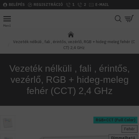
BELÉPÉS
REGISZTRÁCIÓ
1
2
E-MAIL
Vezeték nélküli , fali , érintős, vezérlő, RGB + hideg-meleg fehér (C
CT) 2,4 GHz
Vezeték nélküli , fali , érintős,
vezérlő, RGB + hideg-meleg
fehér (CCT) 2,4 GHz
RGB+CCT (Full Color)
Fehér
Dimmelhető