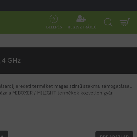
BELÉPÉS
REGISZTRÁCIÓ
2,4 GHz
sárolj eredeti terméket magas szintű szakmai támogatással,
áza a MIBOXER / MILIGHT termékek közvetlen gyári
BA
PDF ADATLAP