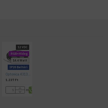
12 VDC
RGB+Hideg
14.4 Watt
IP20 Beltéri
Optonica 4313 RGB+W színes és hideg fehér LED Szalag 12V 14,4W 1000lm
1.237 Ft
m