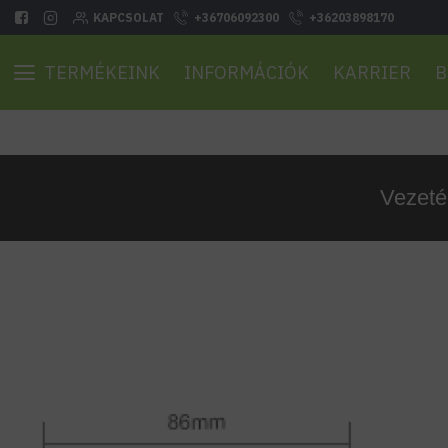
KAPCSOLAT
+36706092300
+36203898170
TERMÉKEINK
INFORMÁCIÓK
KARRIER
B
Vezeté