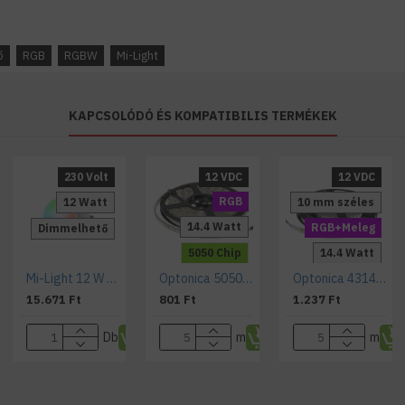
ő
RGB
RGBW
Mi-Light
KAPCSOLÓDÓ ÉS KOMPATIBILIS TERMÉKEK
230 Volt
12 VDC
12 VDC
RGB
12 Watt
10 mm széles
14.4 Watt
RGB+Meleg
Dimmelhető
5050 Chip
14.4 Watt
Mi-Light 12 W RGB+CCT SMART LED fényforrás, izzó, E27 foglalat
Optonica 5050/60 kültéri RGB LED szalag 14,4W
Optonica 4314 RGB+WW színes és Meleg Fehér LED Szalag 12V 14,4W 1000lm
IP54
5050 Chip
15.671 Ft
801 Ft
1.237 Ft
Dimmelhető
IP20 Beltéri
Db
m
m