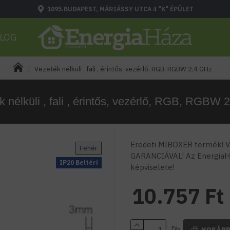
1095.BUDAPEST, MÁRIÁSSY UTCA 4 "K" ÉPÜLET
LOG
Vezeték nélküli , fali , érintős, vezérlő, RGB, RGBW 2,4 GHz
k nélküli , fali , érintős, vezérlő, RGB, RGBW 
Eredeti MIBOXER termék! Vá
Fehér
GARANCIÁVAL! Az EnergiaH
IP20 Beltéri
képviselete!
10.757 Ft
Db
KOSÁR