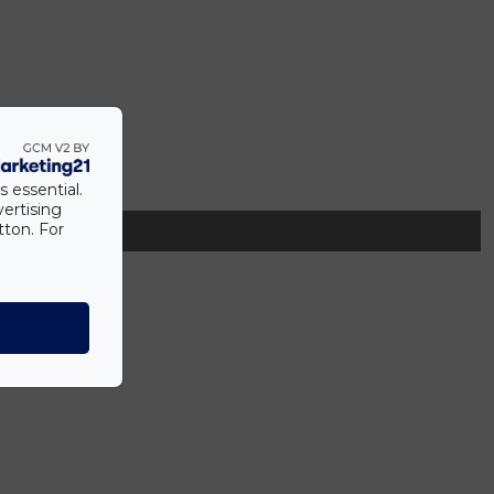
s essential.
vertising
tton. For