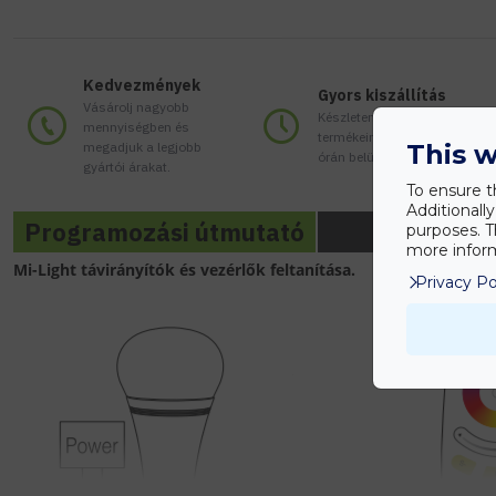
Kedvezmények
Gyors kiszállítás
Vásárolj nagyobb
Készleten lévő
mennyiségben és
termékeinket akár 24
megadjuk a legjobb
This w
órán belül megkaphatod!
gyártói árakat.
To ensure t
Additionall
Programozási útmutató
purposes. T
more inform
Mi-Light távirányítók és vezérlők feltanítása.
Privacy Po