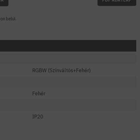
on belül.
RGBW (Színváltós+Fehér)
Fehér
IP20