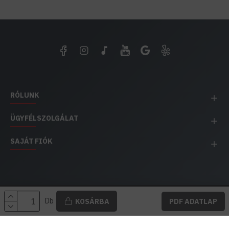
RÓLUNK
ÜGYFÉLSZOLGÁLAT
SAJÁT FIÓK
EH IMPEX / Copyright © 1991-2025 Energia Háza
Db
KOSÁRBA
PDF ADATLAP