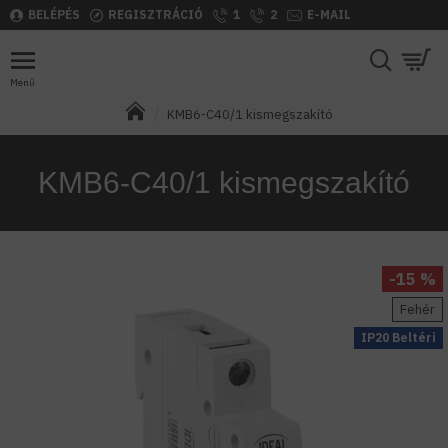
BELÉPÉS
REGISZTRÁCIÓ
1
2
E-MAIL
KMB6-C40/1 kismegszakító
KMB6-C40/1 kismegszakító
-15 %
Fehér
IP20 Beltéri