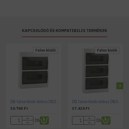
KAPCSOLÓDÓ ÉS KOMPATIBILIS TERMÉKEK
Falon kívüli
Falon kívüli
DB falon kívüli doboz DB212S 2X12P/SMD
DB falon kívüli doboz DB312S 3x12P/SMD
10.765 Ft
17.424 Ft
Db
Db