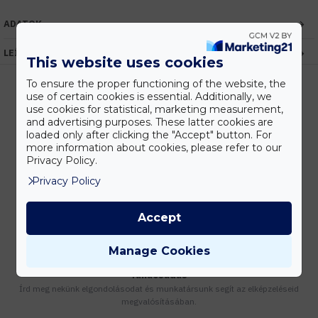
ADATOK
LEÍRÁS
This website uses cookies
To ensure the proper functioning of the website, the
use of certain cookies is essential. Additionally, we
use cookies for statistical, marketing measurement,
Kedvezmények
and advertising purposes. These latter cookies are
Vásárolj nagyobb mennyiségben és megadjuk a legjobb gyártói árakat.
loaded only after clicking the "Accept" button. For
more information about cookies, please refer to our
Privacy Policy.
Privacy Policy
Gyors kiszállítás
Készleten lévő termékeinket akár 24 órán belül megkaphatod!
Accept
Manage Cookies
Tanácsadás
Írd meg nekünk elgondolásodat és munkatársunk segít az elképzeléseid
megvalósításában.