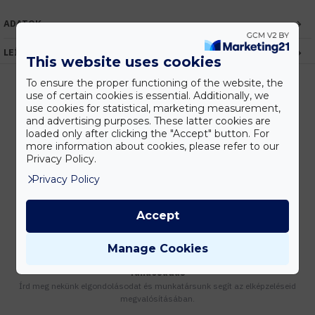
ADATOK
LEÍRÁS
This website uses cookies
To ensure the proper functioning of the website, the
use of certain cookies is essential. Additionally, we
use cookies for statistical, marketing measurement,
Kedvezmények
and advertising purposes. These latter cookies are
Vásárolj nagyobb mennyiségben és megadjuk a legjobb gyártói árakat.
loaded only after clicking the "Accept" button. For
more information about cookies, please refer to our
Privacy Policy.
Privacy Policy
Gyors kiszállítás
Készleten lévő termékeinket akár 24 órán belül megkaphatod!
Accept
Manage Cookies
Tanácsadás
Írd meg nekünk elgondolásodat és munkatársunk segít az elképzeléseid
megvalósításában.