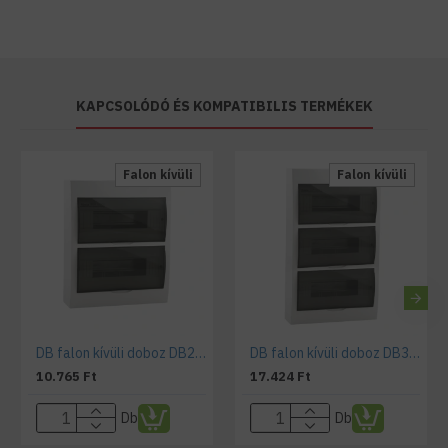
KAPCSOLÓDÓ ÉS KOMPATIBILIS TERMÉKEK
Falon kívüli
Falon kívüli
DB falon kívüli doboz DB212S 2X12P/SMD
DB falon kívüli doboz DB312S 3x12P/SMD
10.765 Ft
17.424 Ft
Db
Db