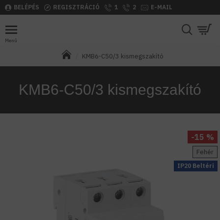
BELÉPÉS
REGISZTRÁCIÓ
1
2
E-MAIL
KMB6-C50/3 kismegszakító
KMB6-C50/3 kismegszakító
-15 %
Fehér
IP20 Beltéri