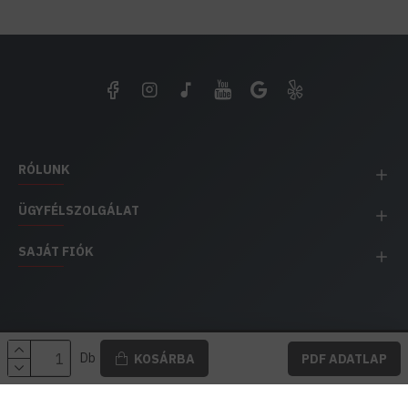
RÓLUNK
ÜGYFÉLSZOLGÁLAT
SAJÁT FIÓK
EH IMPEX / Copyright © 1991-2025 Energia Háza
Db
KOSÁRBA
PDF ADATLAP