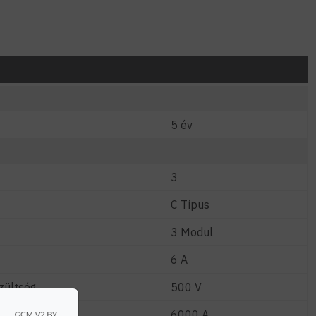
5 év
3
C Típus
3 Modul
6 A
zültség
500 V
6000 A