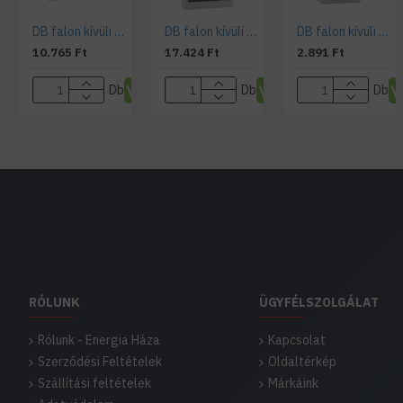
DB falon kívüli doboz DB212S 2X12P/SMD
DB falon kívüli doboz DB312S 3x12P/SMD
DB falon kívüli doboz DB104S 1X4P/SMD
10.765 Ft
17.424 Ft
2.891 Ft
Db
Db
Db
RÓLUNK
ÜGYFÉLSZOLGÁLAT
Rólunk - Energia Háza
Kapcsolat
Szerződési Feltételek
Oldaltérkép
Szállítási feltételek
Márkáink