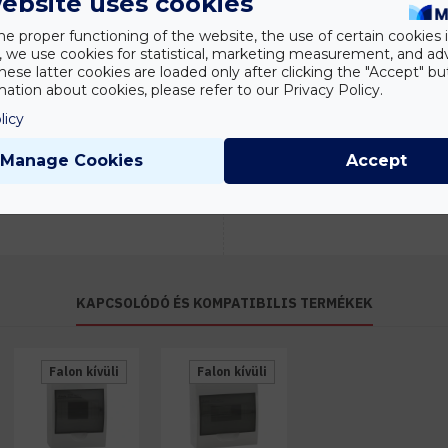
ebsite uses cookies
he proper functioning of the website, the use of certain cookies i
Névleges feszültség (V)
y, we use cookies for statistical, marketing measurement, and ad
Tanácsadás
hese latter cookies are loaded only after clicking the "Accept" bu
JELLEMZŐK
Írd meg nekünk
ation about cookies, please refer to our Privacy Policy.
elgondolásodat és
Szín
licy
munkatársunk segít az
elképzeléseid
KÖRNYEZETI ADATOK
Manage Cookies
Accept
megvalósításában.
IP védelmi szint
KAPCSOLÓDÓ ÉS KOMPATIBILIS TERMÉKEK
Falon kívüli
Falon kívüli