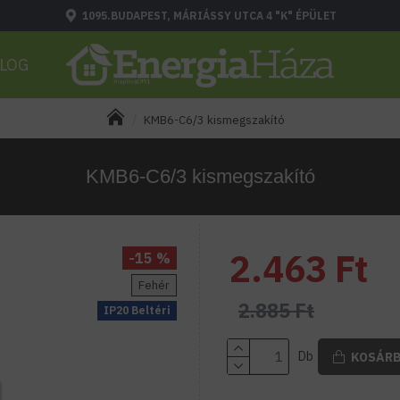
1095.BUDAPEST, MÁRIÁSSY UTCA 4 "K" ÉPÜLET
LOG
KMB6-C6/3 kismegszakító
KMB6-C6/3 kismegszakító
2.463 Ft
-15 %
Fehér
2.885 Ft
IP20 Beltéri
Db
KOSÁR