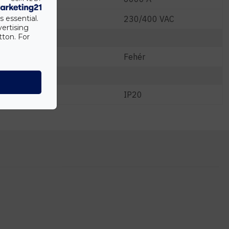
s essential.
230/400 VAC
vertising
tton. For
Fehér
IP20