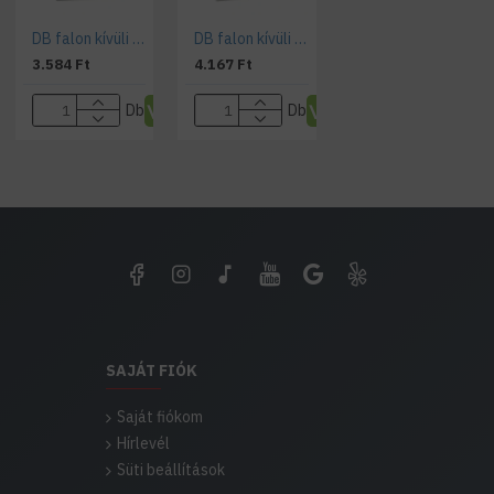
DB falon kívüli doboz DB106S 1X6P/SMD
DB falon kívüli doboz DB108S 1X8P/SMD
3.584 Ft
4.167 Ft
Db
Db
SAJÁT FIÓK
Saját fiókom
Hírlevél
Süti beállítások