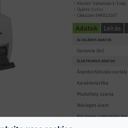
Készlet:
Várhatóan 1-3 nap
Gyártó:
Kanlux
Cikkszám:
EHKX23167
Adatok
Leírás
ÁLTALÁNOS ADATOK
Garancia (év)
ELEKTROMOS ADATOK
Áramkorlátozási osztály
Karakterisztika
Modulhely száma
Névleges áram
Névleges szigetelési fes
Névleges zárlati áram