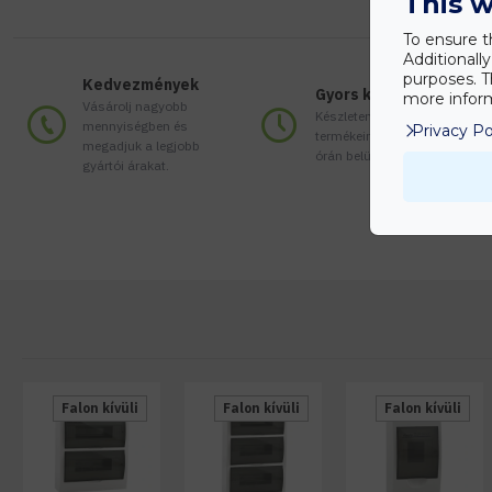
This w
To ensure t
Additionall
purposes. T
Kedvezmények
Gyors kiszállítás
more inform
Vásárolj nagyobb
Készleten lévő
mennyiségben és
Privacy Po
termékeinket akár 24
megadjuk a legjobb
órán belül megkaphatod!
gyártói árakat.
Falon kívüli
Falon kívüli
Falon kívüli