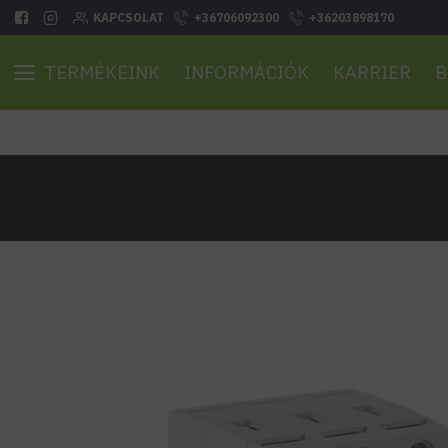
KAPCSOLAT
+36706092300
+36203898170
TERMÉKEINK
INFORMÁCIÓK
KARRIER
B