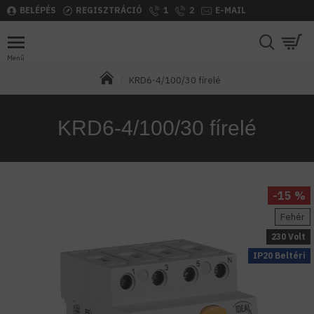
BELÉPÉS
REGISZTRÁCIÓ
1
2
E-MAIL
KRD6-4/100/30 fírelé
KRD6-4/100/30 fírelé
-15 %
Fehér
230 Volt
IP20 Beltéri