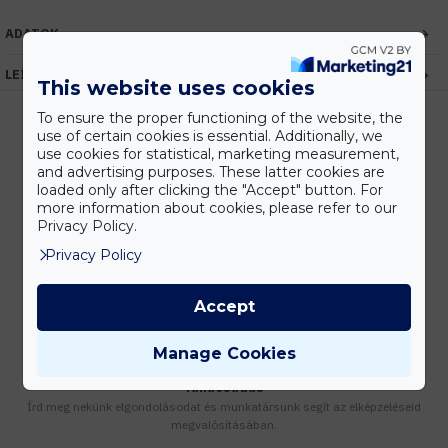
ADATOK
LEÍRÁS
This website uses cookies
To ensure the proper functioning of the website, the
use of certain cookies is essential. Additionally, we
use cookies for statistical, marketing measurement,
Kedvezmények
and advertising purposes. These latter cookies are
Vásárolj nagyobb mennyiségben és megadjuk a legjobb gyártói árakat.
loaded only after clicking the "Accept" button. For
more information about cookies, please refer to our
Privacy Policy.
Privacy Policy
Gyors kiszállítás
Készleten lévő termékeinket akár 24 órán belül megkaphatod!
Accept
Manage Cookies
Tanácsadás
Írd meg nekünk elgondolásodat és munkatársunk segít az elképzeléseid
megvalósításában.