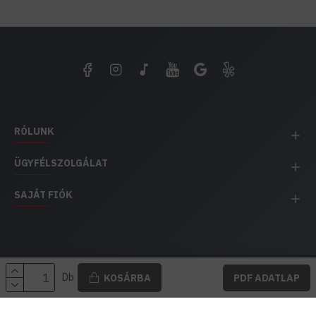
RÓLUNK
ÜGYFÉLSZOLGÁLAT
SAJÁT FIÓK
EH IMPEX / Copyright © 1991-2025 Energia Háza
Db
KOSÁRBA
PDF ADATLAP