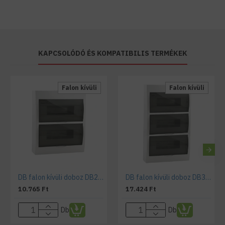
KAPCSOLÓDÓ ÉS KOMPATIBILIS TERMÉKEK
Falon kívüli
Falon kívüli
DB falon kívüli doboz DB212S 2X12P/SMD
DB falon kívüli doboz DB312S 3x12P/SMD
10.765 Ft
17.424 Ft
Db
Db