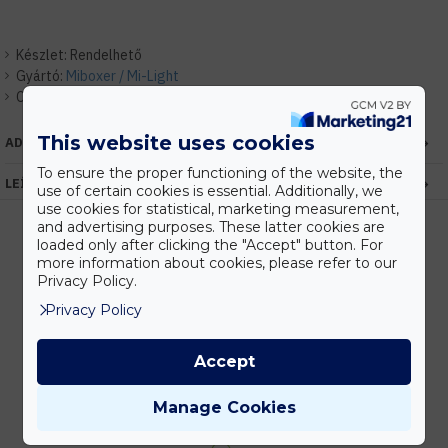
Készlet:
Rendelhető
Gyártó:
Miboxer / Mi-Light
Cikkszám:
EHMIE273
This website uses cookies
ADATOK
To ensure the proper functioning of the website, the
LEÍRÁS
use of certain cookies is essential. Additionally, we
use cookies for statistical, marketing measurement,
and advertising purposes. These latter cookies are
loaded only after clicking the "Accept" button. For
more information about cookies, please refer to our
Kedvezmények
Privacy Policy.
Vásárolj nagyobb mennyiségben és megadjuk a legjobb gyártói árakat.
Privacy Policy
Accept
Gyors kiszállítás
Manage Cookies
Készleten lévő termékeinket akár 24 órán belül megkaphatod!