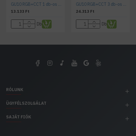
GU10 RGB+CCT 1 db-os Wifi smart izzó szett
GU10 RGB+CCT 3 db-os Wifi smart izzó szett
13.133 Ft
24.313 Ft
Db
Db
RÓLUNK
ÜGYFÉLSZOLGÁLAT
SAJÁT FIÓK