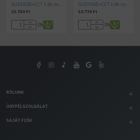
GU10 RGB+CCT 3 db-os smart izzó szett távirányítóval
GU10 RGB+CCT 1 db-os smart izzó szett távirányítóval
22.750 Ft
10.770 Ft
Db
Db
RÓLUNK
ÜGYFÉLSZOLGÁLAT
SAJÁT FIÓK