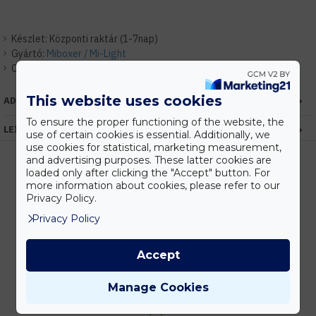
Készlet:
Központi raktár (1-7nap)
Gyártó:
Miboxer / Mi-Light
Cikkszám:
EHMIGU105WIFI
This website uses cookies
ADATOK
To ensure the proper functioning of the website, the
LEÍRÁS
use of certain cookies is essential. Additionally, we
use cookies for statistical, marketing measurement,
and advertising purposes. These latter cookies are
loaded only after clicking the "Accept" button. For
more information about cookies, please refer to our
Kedvezmények
Privacy Policy.
Vásárolj nagyobb mennyiségben és megadjuk a legjobb gyártói árakat.
Privacy Policy
Accept
Gyors kiszállítás
Manage Cookies
Készleten lévő termékeinket akár 24 órán belül megkaphatod!