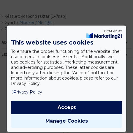
Készlet:
Központi raktár (1-7nap)
Gyártó:
Miboxer / Mi-Light
Cikkszám:
EHMIE275
This website uses cookies
ADATOK
To ensure the proper functioning of the website, the
LEÍRÁS
use of certain cookies is essential. Additionally, we
use cookies for statistical, marketing measurement,
and advertising purposes. These latter cookies are
loaded only after clicking the "Accept" button. For
more information about cookies, please refer to our
Kedvezmények
Privacy Policy.
Vásárolj nagyobb mennyiségben és megadjuk a legjobb gyártói árakat.
Privacy Policy
Accept
Gyors kiszállítás
Manage Cookies
Készleten lévő termékeinket akár 24 órán belül megkaphatod!