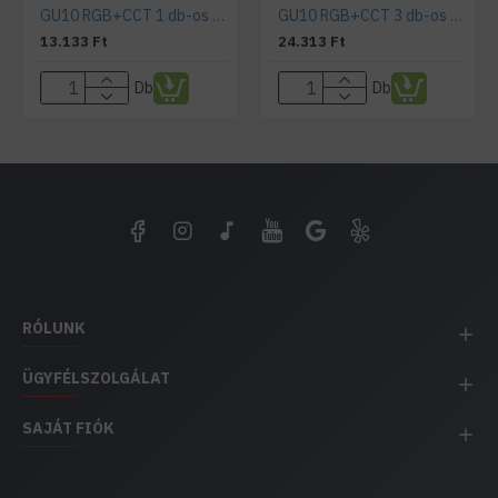
GU10 RGB+CCT 1 db-os Wifi smart izzó szett
GU10 RGB+CCT 3 db-os Wifi smart izzó szett
13.133 Ft
24.313 Ft
Db
Db
RÓLUNK
ÜGYFÉLSZOLGÁLAT
SAJÁT FIÓK