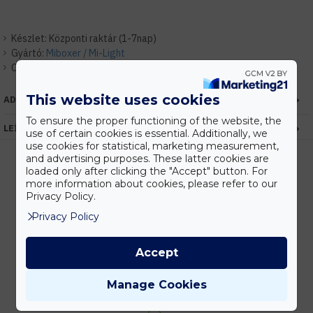
Készlet:
Központi raktár (1-7nap)
Gyártó:
Miboxer / Mi-Light
Cikkszám:
EHMIGU103WIFI
This website uses cookies
ADATOK
To ensure the proper functioning of the website, the
LEÍRÁS
use of certain cookies is essential. Additionally, we
use cookies for statistical, marketing measurement,
and advertising purposes. These latter cookies are
loaded only after clicking the "Accept" button. For
more information about cookies, please refer to our
Kedvezmények
Privacy Policy.
Vásárolj nagyobb mennyiségben és megadjuk a legjobb gyártói árakat.
Privacy Policy
Accept
Gyors kiszállítás
Manage Cookies
Készleten lévő termékeinket akár 24 órán belül megkaphatod!