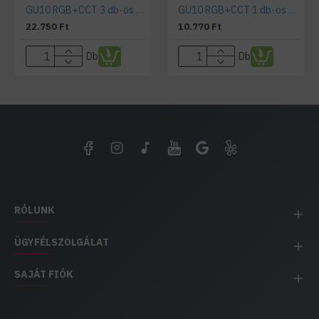
GU10 RGB+CCT 3 db-os smart izzó szett távirányítóval
GU10 RGB+CCT 1 db-os smart izzó szett távirányítóval
22.750 Ft
10.770 Ft
Db
Db
RÓLUNK
ÜGYFÉLSZOLGÁLAT
SAJÁT FIÓK