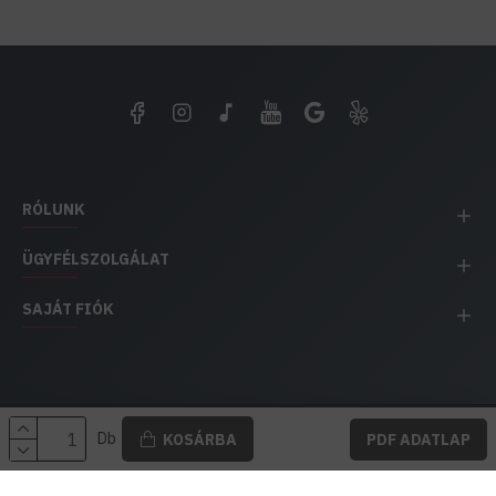
RÓLUNK
ÜGYFÉLSZOLGÁLAT
SAJÁT FIÓK
EH IMPEX / Copyright © 1991-2025 Energia Háza
Db
KOSÁRBA
PDF ADATLAP