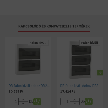
KAPCSOLÓDÓ ÉS KOMPATIBILIS TERMÉKEK
Falon kívüli
Falon kívüli
DB falon kívüli doboz DB212S 2X12P/SMD
DB falon kívüli doboz DB312S 3x12P/SMD
10.765 Ft
17.424 Ft
Db
Db