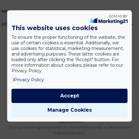
ADATOK
LEÍRÁS
This website uses cookies
To ensure the proper functioning of the website, the
use of certain cookies is essential. Additionally, we
use cookies for statistical, marketing measurement,
Kedvezmények
and advertising purposes. These latter cookies are
loaded only after clicking the "Accept" button. For
Vásárolj nagyobb mennyiségben és megadjuk a legjobb gyártói árakat.
more information about cookies, please refer to our
Privacy Policy.
Privacy Policy
Gyors kiszállítás
Készleten lévő termékeinket akár 24 órán belül megkaphatod!
Accept
Manage Cookies
Tanácsadás
Írd meg nekünk elgondolásodat és munkatársunk segít az elképzeléseid
megvalósításában.