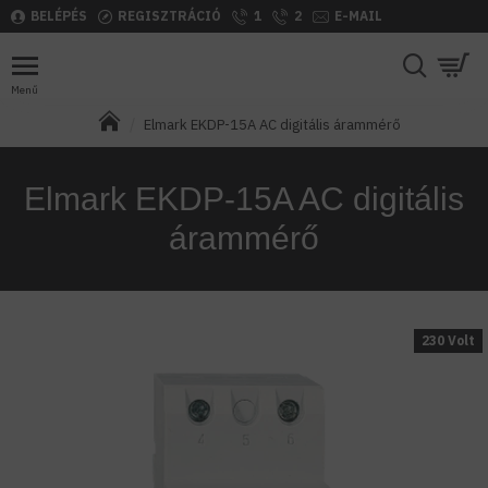
BELÉPÉS
REGISZTRÁCIÓ
1
2
E-MAIL
Elmark EKDP-15A AC digitális árammérő
Elmark EKDP-15A AC digitális
árammérő
230 Volt