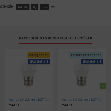
CÍMKÉK:
Kanlux
IQ
E27
KAPCSOLÓDÓ ÉS KOMPATIBILIS TERMÉKEK
Meleg fehér
Természetes fehér
IP20 Beltéri
IP20 Beltéri
Kanlux IQ LED égő E27 G45 kisgömb 5,5W meleg fehér
Kanlux IQ LED égő E27 G45 kisgömb 5,5W természetes fehér
744 Ft
744 Ft