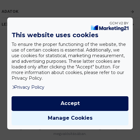
ADATOK
LEÍRÁS
This website uses cookies
To ensure the proper functioning of the website, the
use of certain cookies is essential. Additionally, we
Kedvezmények
use cookies for statistical, marketing measurement,
Vásárolj nagyobb mennyiségben és megadjuk a legjobb gyártói árakat.
and advertising purposes. These latter cookies are
loaded only after clicking the "Accept" button. For
more information about cookies, please refer to our
Privacy Policy.
Privacy Policy
Gyors kiszállítás
Készleten lévő termékeinket akár 24 órán belül megkaphatod!
Accept
Manage Cookies
Tanácsadás
Írd meg nekünk elgondolásodat és munkatársunk segít az elképzeléseid
megvalósításában.