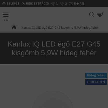
BELÉPÉS
REGISZTRÁCIÓ
1
2
E-MAIL
Kanlux IQ LED égő E27 G45 kisgömb 5,9W hideg fehér
Kanlux IQ LED égő E27 G45
kisgömb 5,9W hideg fehér
Hideg fehér
IP20 Beltéri