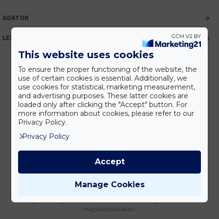
ADATOK
LEÍRÁS
This website uses cookies
To ensure the proper functioning of the website, the
use of certain cookies is essential. Additionally, we
Kedvezmények
use cookies for statistical, marketing measurement,
Vásárolj nagyobb mennyiségben és megadjuk a legjobb gyártói árakat.
and advertising purposes. These latter cookies are
loaded only after clicking the "Accept" button. For
more information about cookies, please refer to our
Privacy Policy.
Privacy Policy
Gyors kiszállítás
Készleten lévő termékeinket akár 24 órán belül megkaphatod!
Accept
Manage Cookies
Tanácsadás
Írd meg nekünk elgondolásodat és munkatársunk segít az elképzeléseid
megvalósításában.