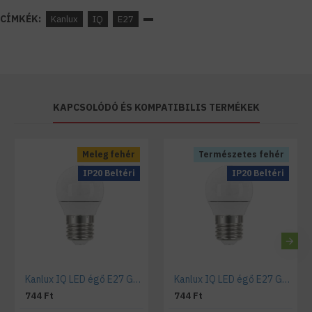
CÍMKÉK:
Kanlux
IQ
E27
KAPCSOLÓDÓ ÉS KOMPATIBILIS TERMÉKEK
Meleg fehér
Természetes fehér
IP20 Beltéri
IP20 Beltéri
Kanlux IQ LED égő E27 G45 kisgömb 5,5W meleg fehér
Kanlux IQ LED égő E27 G45 kisgömb 5,5W természetes fehér
744 Ft
744 Ft