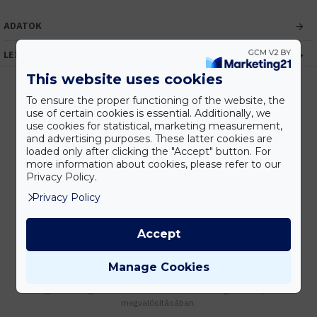
ADATOK
LEÍRÁS
This website uses cookies
To ensure the proper functioning of the website, the
use of certain cookies is essential. Additionally, we
Kedvezmények
use cookies for statistical, marketing measurement,
Vásárolj nagyobb mennyiségben és megadjuk a legjobb gyártói árakat.
and advertising purposes. These latter cookies are
loaded only after clicking the "Accept" button. For
more information about cookies, please refer to our
Privacy Policy.
Privacy Policy
Gyors kiszállítás
Készleten lévő termékeinket akár 24 órán belül megkaphatod!
Accept
Manage Cookies
Tanácsadás
Írd meg nekünk elgondolásodat és munkatársunk segít az elképzeléseid
megvalósításában.