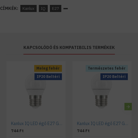
CÍMKÉK:
Kanlux
IQ
E27
KAPCSOLÓDÓ ÉS KOMPATIBILIS TERMÉKEK
Meleg fehér
Természetes fehér
IP20 Beltéri
IP20 Beltéri
Kanlux IQ LED égő E27 G45 kisgömb 5,5W meleg fehér
Kanlux IQ LED égő E27 G45 kisgömb 5,5W természetes fehér
744 Ft
744 Ft