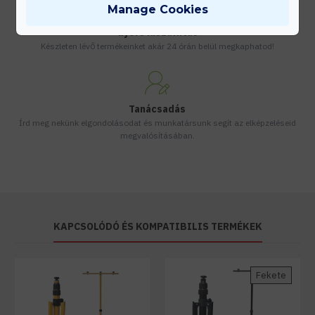
Manage Cookies
Gyors kiszállítás
Készleten lévő termékeinket akár 24 órán belül megkaphatod!
Tanácsadás
Írd meg nekünk elgondolásodat és munkatársunk segít az elképzeléseid
megvalósításában.
KAPCSOLÓDÓ ÉS KOMPATIBILIS TERMÉKEK
Fekete