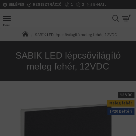
BELÉPÉS
REGISZTRÁCIÓ
1
2
E-MAIL
SABIK LED lépcsővilágító meleg fehér, 12VDC
SABIK LED lépcsővilágító
meleg fehér, 12VDC
12 VDC
Meleg fehér
IP20 Beltéri