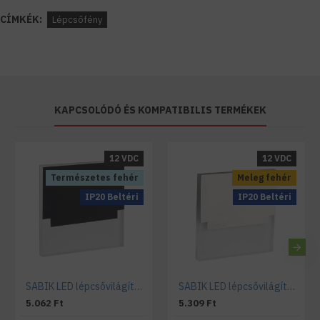
CÍMKÉK:
Lépcsőfény
KAPCSOLÓDÓ ÉS KOMPATIBILIS TERMÉKEK
12 VDC
12 VDC
Természetes fehér
Meleg fehér
IP20 Beltéri
IP20 Beltéri
SABIK LED lépcsővilágító természetes fehér, 12VDC
SABIK LED lépcsővilágító meleg fehér, 12VDC, rozsdamentes acél
5.062 Ft
5.309 Ft