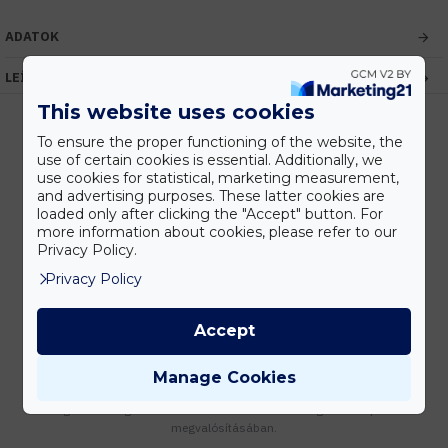
ADATOK
LEÍRÁS
This website uses cookies
To ensure the proper functioning of the website, the
use of certain cookies is essential. Additionally, we
Kedvezmények
use cookies for statistical, marketing measurement,
Vásárolj nagyobb mennyiségben és megadjuk a legjobb gyártói árakat.
and advertising purposes. These latter cookies are
loaded only after clicking the "Accept" button. For
more information about cookies, please refer to our
Privacy Policy.
Privacy Policy
Gyors kiszállítás
Készleten lévő termékeinket akár 24 órán belül megkaphatod!
Accept
Manage Cookies
Tanácsadás
Írd meg nekünk elgondolásodat és munkatársunk segít az elképzeléseid
megvalósításában.