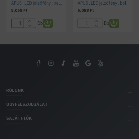
APUS , LED jelzőfény , beltéri , 12 Volt , design , hideg fehér
APUS , LED jelzőfény , beltéri , 12 Volt , design , meleg fehér
5.058 Ft
5.058 Ft
Db
Db
RÓLUNK
ÜGYFÉLSZOLGÁLAT
SAJÁT FIÓK