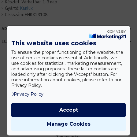
Készlet:
Várhatóan 1-3 nap
Gyártó:
Kanlux
Cikkszám:
EHKX23108
ADATOK
LEÍRÁS
This website uses cookies
To ensure the proper functioning of the website, the
use of certain cookies is essential. Additionally, we
use cookies for statistical, marketing measurement,
and advertising purposes. These latter cookies are
Kedvezmények
loaded only after clicking the "Accept" button. For
Vásárolj nagyobb mennyiségben és megadjuk a legjobb gyártói árakat.
more information about cookies, please refer to our
Privacy Policy.
Privacy Policy
Gyors kiszállítás
Készleten lévő termékeinket akár 24 órán belül megkaphatod!
Accept
Manage Cookies
Tanácsadás