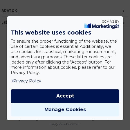
ADATOK
LEÍRÁS
This website uses cookies
To ensure the proper functioning of the website, the
use of certain cookies is essential. Additionally, we
Kedvezmények
use cookies for statistical, marketing measurement,
Vásárolj nagyobb mennyiségben és megadjuk a legjobb gyártói árakat.
and advertising purposes. These latter cookies are
loaded only after clicking the "Accept" button. For
more information about cookies, please refer to our
Privacy Policy.
Privacy Policy
Gyors kiszállítás
Készleten lévő termékeinket akár 24 órán belül megkaphatod!
Accept
Manage Cookies
Tanácsadás
Írd meg nekünk elgondolásodat és munkatársunk segít az elképzeléseid
megvalósításában.