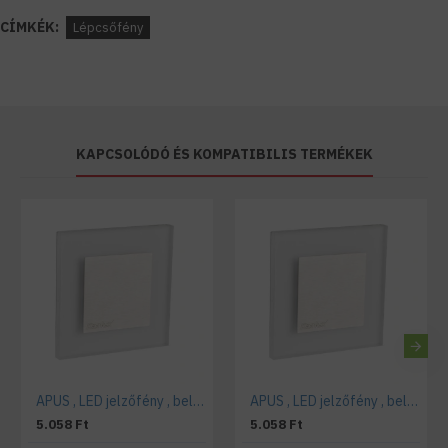
CÍMKÉK:
Lépcsőfény
KAPCSOLÓDÓ ÉS KOMPATIBILIS TERMÉKEK
APUS , LED jelzőfény , beltéri , 12 Volt , design , hideg fehér
APUS , LED jelzőfény , beltéri , 12 Volt , design , meleg fehér
5.058 Ft
5.058 Ft