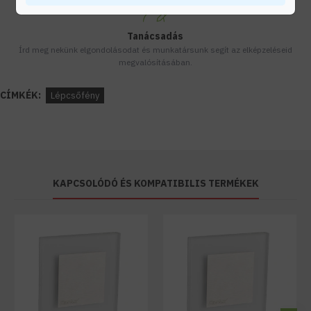
Tanácsadás
Írd meg nekünk elgondolásodat és munkatársunk segít az elképzeléseid
megvalósításában.
CÍMKÉK:
Lépcsőfény
KAPCSOLÓDÓ ÉS KOMPATIBILIS TERMÉKEK