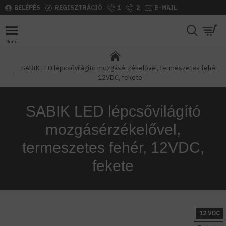
BELÉPÉS
REGISZTRÁCIÓ
1
2
E-MAIL
SABIK LED lépcsővilágító mozgásérzékelővel, termeszetes fehér,
12VDC, fekete
SABIK LED lépcsővilágító
mozgásérzékelővel,
termeszetes fehér, 12VDC,
fekete
12 VDC