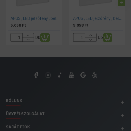
APUS , LED jelzőfény , beltéri , 12 Volt , design , hideg fehér
APUS , LED jelzőfény , beltéri , 12 Volt , design , meleg fehér
5.058 Ft
5.058 Ft
Db
Db
RÓLUNK
ÜGYFÉLSZOLGÁLAT
SAJÁT FIÓK