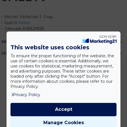
Készlet:
Várhatóan 1-3 nap
Gyártó:
Kanlux
Cikkszám:
EHKX29858
ADATOK
This website uses cookies
LEÍRÁS
To ensure the proper functioning of the website, the
use of certain cookies is essential. Additionally, we
use cookies for statistical, marketing measurement,
and advertising purposes. These latter cookies are
loaded only after clicking the "Accept" button. For
Kedvezmények
more information about cookies, please refer to our
Vásárolj nagyobb mennyiségben és megadjuk a legjobb gyártói árakat.
Privacy Policy.
Privacy Policy
Accept
Gyors kiszállítás
Készleten lévő termékeinket akár 24 órán belül megkaphatod!
Manage Cookies